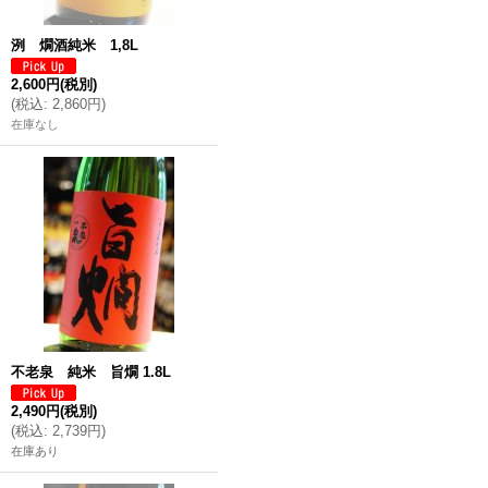
洌 燗酒純米 1,8L
2,600円
(税別)
(
税込
:
2,860円
)
在庫なし
不老泉 純米 旨燗 1.8L
2,490円
(税別)
(
税込
:
2,739円
)
在庫あり