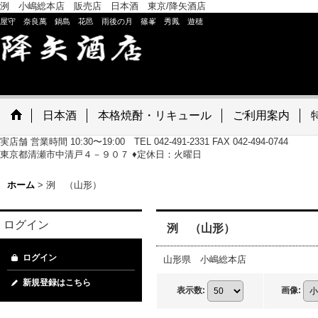
洌 小嶋総本店 販売店 日本酒 東京/降矢酒店
屋守 奈良萬 鍋島 花邑 雨後の月 篠峯 秀鳳 遊穂
日本酒
本格焼酎・リキュール
ご利用案内
実店舗 営業時間 10:30〜19:00 TEL 042-491-2331 FAX 042-494-0744
東京都清瀬市中清戸４－９０７ ♦定休日：火曜日
ホーム
>
洌 （山形）
ログイン
洌 （山形）
ログイン
山形県 小嶋総本店
新規登録はこちら
表示数
:
画像
: