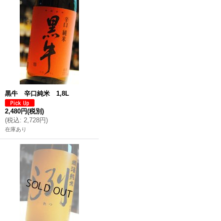
黒牛 辛口純米 1,8L
2,480円
(税別)
(
税込
:
2,728円
)
在庫あり