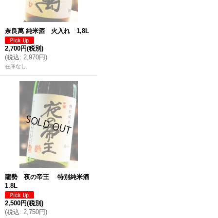
奈良萬 純米酒 火入れ 1,8L
2,700円
(税別)
(
税込
:
2,970円
)
在庫なし
龍勢 夜の帝王 特別純米酒
1.8L
2,500円
(税別)
(
税込
:
2,750円
)