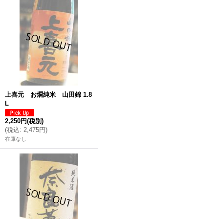
上喜元 お燗純米 山田錦 1.8
L
2,250円
(税別)
(
税込
:
2,475円
)
在庫なし