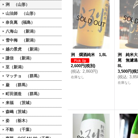
洌 （山形）
山法師 （山形）
奈良萬 (福島）
八海山 （新潟）
雪中梅 （新潟）
越の景虎 （新潟）
洌 燗酒純米 1,8L
洌 純米大
謙信 （新潟）
尾 無濾過
2,600円
(税別)
8L
至（新潟）
(
税込
:
2,860円
)
3,500円
(税
マッチョ （群馬）
(
税込
:
3,8
在庫なし
在庫なし
巌 （群馬）
町田酒造 （群馬）
来福 （茨城）
森嶋（茨城）
姿 （栃木）
不動 （千葉）