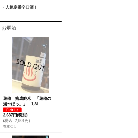
人気定番辛口酒！
お燗酒
遊穂 熟成純米 「遊穂の
湯〜ほっ。」 1,8L
2,637円
(税別)
(
税込
:
2,901円
)
在庫なし