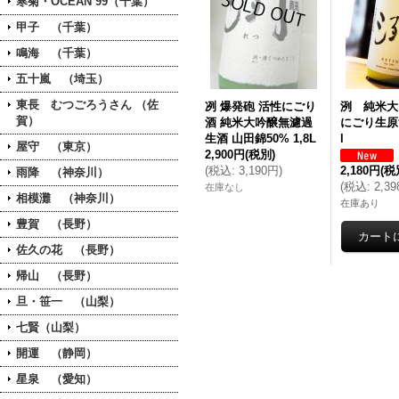
寒菊・OCEAN 99（千葉）
甲子 （千葉）
鳴海 （千葉）
五十嵐 （埼玉）
東長 むつごろうさん （佐
冽 爆発砲 活性にごり
洌 純米大
賀）
酒 純米大吟醸無濾過
にごり生原
生酒 山田錦50% 1,8L
l
屋守 （東京）
2,900円
(税別)
(
税込
:
3,190円
)
2,180円
(税
雨降 （神奈川）
(
税込
:
2,3
在庫なし
相模灘 （神奈川）
在庫あり
豊賀 （長野）
佐久の花 （長野）
帰山 （長野）
旦・笹一 （山梨）
七賢（山梨）
開運 （静岡）
星泉 （愛知）