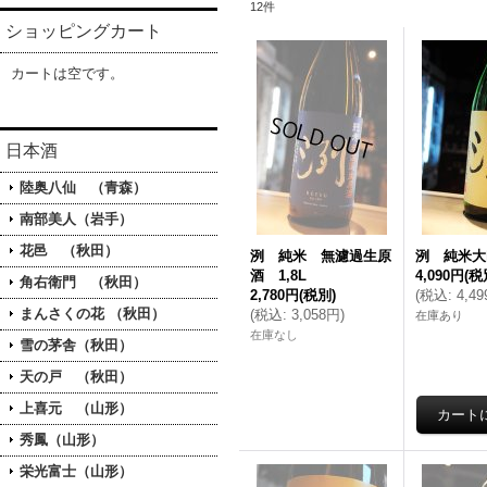
12
件
ショッピングカート
カートは空です。
日本酒
陸奥八仙 （青森）
南部美人（岩手）
花邑 （秋田）
洌 純米 無濾過生原
洌 純米大吟
酒 1,8L
4,090円
(税
角右衛門 （秋田）
2,780円
(税別)
(
税込
:
4,4
まんさくの花 （秋田）
(
税込
:
3,058円
)
在庫あり
在庫なし
雪の茅舎（秋田）
天の戸 （秋田）
上喜元 （山形）
秀鳳（山形）
栄光富士（山形）