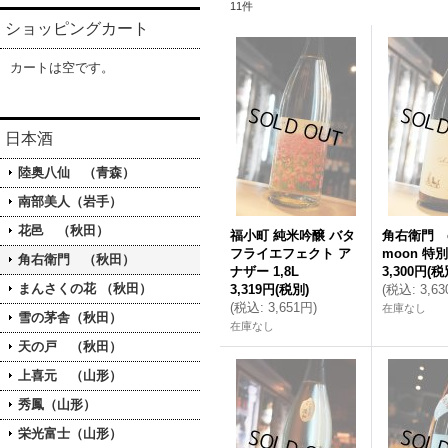
11
件
ショッピングカート
カートは空です。
日本酒
陸奥八仙 （青森）
南部美人（岩手）
花邑 （秋田）
福小町 純米吟醸 バタ
角右衛門 cry
フライエフェクト ア
moon 特別
角右衛門 （秋田）
ナザー 1,8L
3,300円
(税
まんさくの花 （秋田）
3,319円
(税別)
(
税込
:
3,6
(
税込
:
3,651円
)
在庫なし
雪の茅舎（秋田）
在庫なし
天の戸 （秋田）
上喜元 （山形）
秀鳳（山形）
栄光富士（山形）