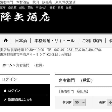
角右衛門 木村酒造 秋田 販売店 東京/降矢酒店
屋守 奈良萬 鍋島 花邑 雨後の月 篠峯 秀鳳 遊穂
日本酒
本格焼酎・リキュール
ご利用案内
実店舗 営業時間 10:30〜19:00 TEL 042-491-2331 FAX 042-494-0744
東京都清瀬市中清戸４－９０７ ♦定休日：火曜日
ホーム
>
角右衛門 （秋田）
ログイン
角右衛門 （秋田）
ログイン
【角右衛門 秋田県】
新規登録はこちら
表示数
:
画像
: