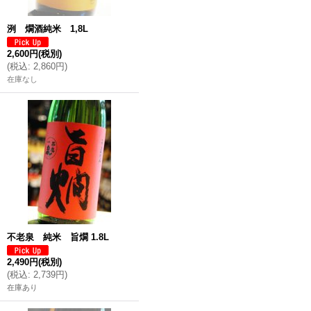
洌 燗酒純米 1,8L
2,600円
(税別)
(
税込
:
2,860円
)
在庫なし
不老泉 純米 旨燗 1.8L
2,490円
(税別)
(
税込
:
2,739円
)
在庫あり