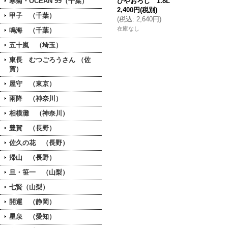
寒菊・OCEAN 99（千葉）
ひやおろし 1.8L
2,400円
(税別)
甲子 （千葉）
(
税込
:
2,640円
)
在庫なし
鳴海 （千葉）
五十嵐 （埼玉）
東長 むつごろうさん （佐
賀）
屋守 （東京）
雨降 （神奈川）
相模灘 （神奈川）
豊賀 （長野）
佐久の花 （長野）
帰山 （長野）
旦・笹一 （山梨）
七賢（山梨）
開運 （静岡）
星泉 （愛知）