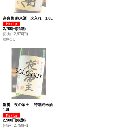
奈良萬 純米酒 火入れ 1,8L
2,700円
(税別)
(
税込
:
2,970円
)
在庫なし
龍勢 夜の帝王 特別純米酒
1.8L
2,500円
(税別)
(
税込
:
2,750円
)