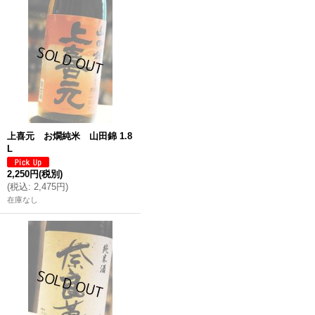
上喜元 お燗純米 山田錦 1.8
L
2,250円
(税別)
(
税込
:
2,475円
)
在庫なし