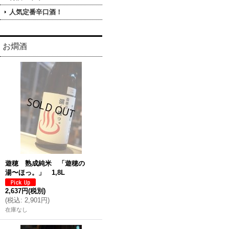
人気定番辛口酒！
お燗酒
遊穂 熟成純米 「遊穂の
湯〜ほっ。」 1,8L
2,637円
(税別)
(
税込
:
2,901円
)
在庫なし