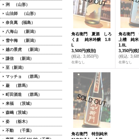
洌 （山形）
山法師 （山形）
奈良萬 (福島）
八海山 （新潟）
角右衛門 夏酒 しろ
角右衛門 
くま 純米吟醸 1.8
上槽 純米
雪中梅 （新潟）
L
1.8L
越の景虎 （新潟）
3,500円
(税別)
3,350円
(税
(
税込
:
3,850円
)
(
税込
:
3,6
謙信 （新潟）
在庫なし
在庫なし
至（新潟）
マッチョ （群馬）
巌 （群馬）
町田酒造 （群馬）
来福 （茨城）
森嶋（茨城）
姿 （栃木）
不動 （千葉）
角右衛門 特別純米