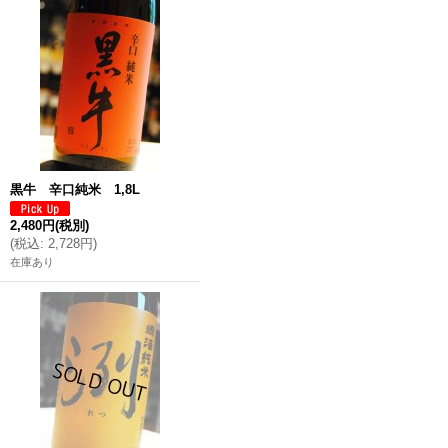
黒牛 辛口純米 1,8L
2,480円
(税別)
(
税込
:
2,728円
)
在庫あり