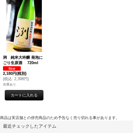
洌 純米大吟醸 発泡に
ごり生原酒 720ml
2,180円
(税別)
(
税込
:
2,398円
)
在庫あり
商品は実店舗との併売商品のため予告なく売り切れる事があります。
最近チェックしたアイテム