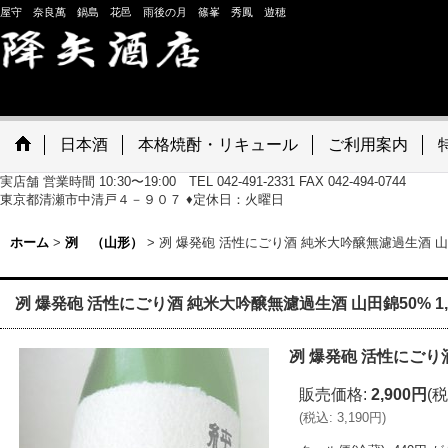
屋守 奈良萬 鍋島 花邑 雨後の月 篠峯 秀鳳 遊穂
日本酒
本格焼酎・リキュール
ご利用案内
実店舗 営業時間 10:30〜19:00 TEL 042-491-2331 FAX 042-494-0744
東京都清瀬市中清戸４－９０７ ♦定休日：火曜日
ホーム
>
洌 （山形）
>
冽 爆発砲 活性にごり酒 純米大吟醸無濾過生酒 山田錦
冽 爆発砲 活性にごり酒 純米大吟醸無濾過生酒 山田錦50% 1,
冽 爆発砲 活性にごり酒
販売価格
:
2,900円
(税
(
税込
:
3,190円
)