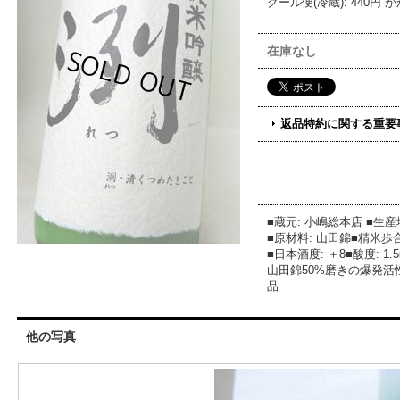
クール便(冷蔵)
:
440円
が
在庫なし
返品特約に関する重要
■蔵元: 小嶋総本店 ■生産
■原材料: 山田錦■精米歩合:
■日本酒度: ＋8■酸度: 1
山田錦50%磨きの爆発
品
他の写真