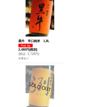
黒牛 辛口純米 1,8L
2,480円
(税別)
(
税込
:
2,728円
)
在庫あり