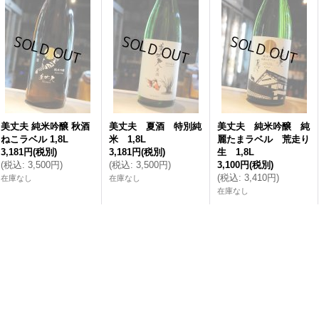
美丈夫 純米吟醸 秋酒
美丈夫 夏酒 特別純
美丈夫 純米吟醸 純
ねこラベル 1,8L
米 1,8L
麗たまラベル 荒走り
3,181円
(税別)
3,181円
(税別)
生 1,8L
(
税込
:
3,500円
)
(
税込
:
3,500円
)
3,100円
(税別)
(
税込
:
3,410円
)
在庫なし
在庫なし
在庫なし