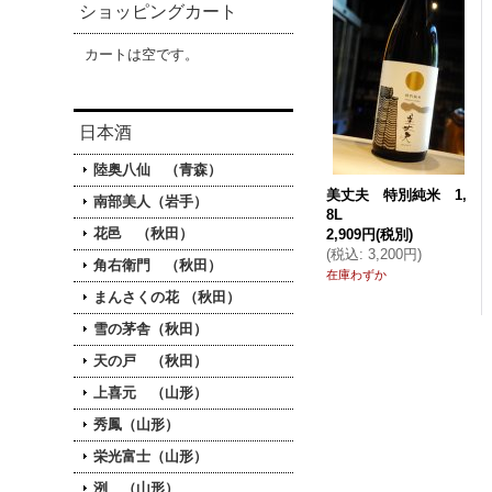
ショッピングカート
カートは空です。
日本酒
陸奥八仙 （青森）
美丈夫 特別純米 1,
南部美人（岩手）
8L
花邑 （秋田）
2,909円
(税別)
(
税込
:
3,200円
)
角右衛門 （秋田）
在庫わずか
まんさくの花 （秋田）
雪の茅舎（秋田）
天の戸 （秋田）
上喜元 （山形）
秀鳳（山形）
栄光富士（山形）
洌 （山形）