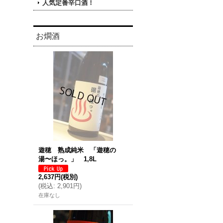
人気定番辛口酒！
お燗酒
遊穂 熟成純米 「遊穂の
湯〜ほっ。」 1,8L
2,637円
(税別)
(
税込
:
2,901円
)
在庫なし