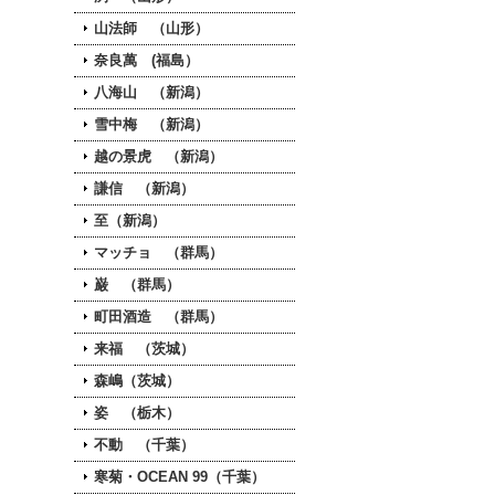
山法師 （山形）
奈良萬 (福島）
八海山 （新潟）
雪中梅 （新潟）
越の景虎 （新潟）
謙信 （新潟）
至（新潟）
マッチョ （群馬）
巌 （群馬）
町田酒造 （群馬）
来福 （茨城）
森嶋（茨城）
姿 （栃木）
不動 （千葉）
寒菊・OCEAN 99（千葉）