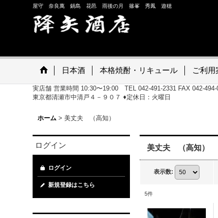
屋守 奈良萬 鍋島 花邑 雨後の月 篠峯 秀鳳 遊穂
日本酒
本格焼酎・リキュール
ご利用
実店舗 営業時間 10:30〜19:00 TEL 042-491-2331 FAX 042-
東京都清瀬市中清戸４－９０７ ♦定休日：火曜日
ホーム
>
美丈夫 （高知）
ログイン
美丈夫 （高知）
ログイン
表示数
:
新規登録はこちら
5
件