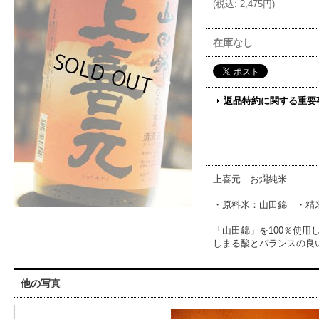
(
税込
:
2,475円
)
在庫なし
返品特約に関する重要
上喜元 お燗純米
・原料米：山田錦 ・精米
「山田錦」を100％使
しまる酸とバランスの良
他の写真