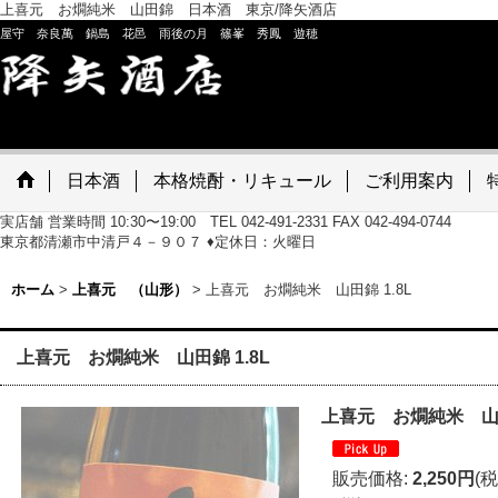
上喜元 お燗純米 山田錦 日本酒 東京/降矢酒店
屋守 奈良萬 鍋島 花邑 雨後の月 篠峯 秀鳳 遊穂
日本酒
本格焼酎・リキュール
ご利用案内
実店舗 営業時間 10:30〜19:00 TEL 042-491-2331 FAX 042-494-0744
東京都清瀬市中清戸４－９０７ ♦定休日：火曜日
ホーム
>
上喜元 （山形）
>
上喜元 お燗純米 山田錦 1.8L
上喜元 お燗純米 山田錦 1.8L
上喜元 お燗純米 山田
販売価格
:
2,250円
(税