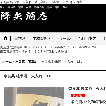
奈良萬 純米酒 火入れ 夢心酒造 日本酒 東京/降矢酒店
屋守 奈良萬 鍋島 花邑 雨後の月 篠峯 秀鳳 遊穂
日本酒
本格焼酎・リキュール
ご利用案内
実店舗 営業時間 10:30〜19:00 TEL 042-491-2331 FAX 042-494-0744
東京都清瀬市中清戸４－９０７ ♦定休日：火曜日
ホーム
>
奈良萬 (福島）
>
奈良萬 純米酒 火入れ 1,8L
奈良萬 純米酒 火入れ 1,8L
奈良萬 純米酒 火入れ 
販売価格
:
2,700円
(税