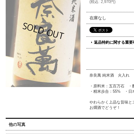
(
税込
:
2,970円
)
在庫なし
返品特約に関する重要
奈良萬 純米酒 火入れ
・原料米：五百万石 ・
・精米歩合：55% ・日
やわらかく上品な旨味と
お燗酒でどうぞ！
他の写真