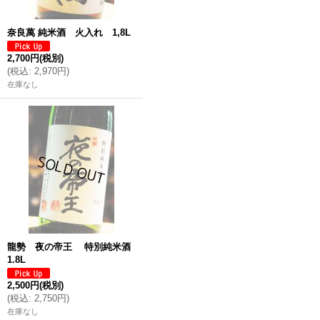
奈良萬 純米酒 火入れ 1,8L
2,700円
(税別)
(
税込
:
2,970円
)
在庫なし
龍勢 夜の帝王 特別純米酒
1.8L
2,500円
(税別)
(
税込
:
2,750円
)
在庫なし