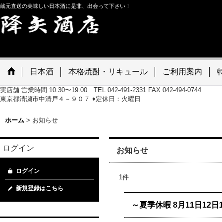
蔵元直送の美味しい日本酒に是非、出会って下さい！
日本酒
本格焼酎・リキュール
ご利用案内
実店舗 営業時間 10:30〜19:00 TEL 042-491-2331 FAX 042-494-0744
東京都清瀬市中清戸４－９０７ ♦定休日：火曜日
ホーム
>
お知らせ
ログイン
お知らせ
ログイン
1
件
新規登録はこちら
～夏季休暇 8月11日12日