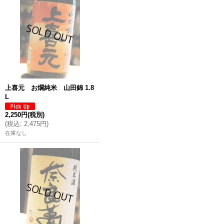
上喜元 お燗純米 山田錦 1.8
L
2,250円
(税別)
(
税込
:
2,475円
)
在庫なし