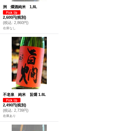
洌 燗酒純米 1,8L
2,600円
(税別)
(
税込
:
2,860円
)
在庫なし
不老泉 純米 旨燗 1.8L
2,490円
(税別)
(
税込
:
2,739円
)
在庫あり