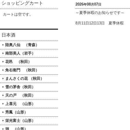
ショッピングカート
2026
08
07
年
月
日
～夏季休暇のお知らせです～
カートは空です。
8月11日12日13日 夏季休暇
日本酒
陸奥八仙 （青森）
南部美人（岩手）
花邑 （秋田）
角右衛門 （秋田）
まんさくの花 （秋田）
雪の茅舎（秋田）
天の戸 （秋田）
上喜元 （山形）
秀鳳（山形）
栄光富士（山形）
洌 （山形）