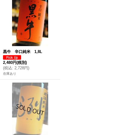
黒牛 辛口純米 1,8L
2,480円
(税別)
(
税込
:
2,728円
)
在庫あり