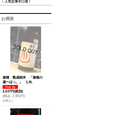
人気定番辛口酒！
お燗酒
遊穂 熟成純米 「遊穂の
湯〜ほっ。」 1,8L
2,637円
(税別)
(
税込
:
2,901円
)
在庫なし