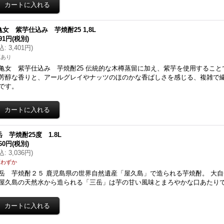
亀女 紫芋仕込み 芋焼酎25 1,8L
091円
(税別)
込
:
3,401円
)
庫あり
亀女 紫芋仕込み 芋焼酎25 伝統的な木樽蒸留に加え、紫芋を使用するこ
芳醇な香りと、アールグレイやナッツのほのかな香ばしさを感じる、複雑で
です。
 芋焼酎25度 1.8L
760円
(税別)
込
:
3,036円
)
庫わずか
岳 芋焼酎２５ 鹿児島県の世界自然遺産「屋久島」で造られる芋焼酎。 大
屋久島の天然水から造られる「三岳」は芋の甘い風味とまろやかな口あたり