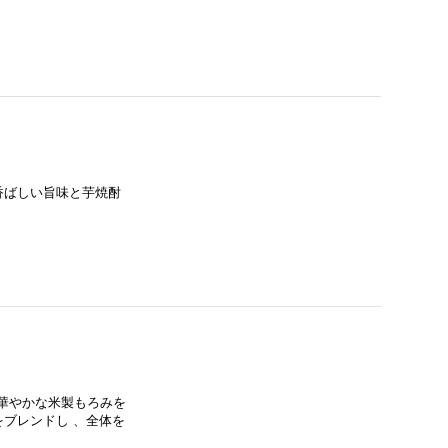
香ばしい旨味と芋焼酎
た華やかな米製もろみを
ブレンドし 、全体を