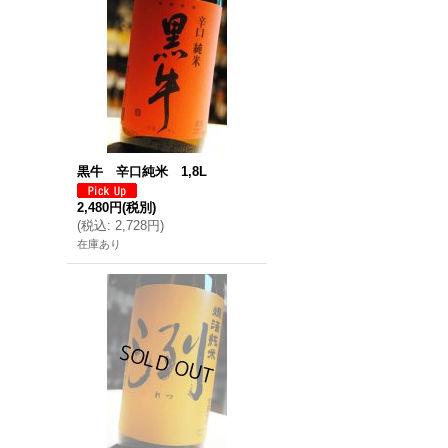
黒牛 辛口純米 1,8L
2,480円
(税別)
(
税込
:
2,728円
)
在庫あり