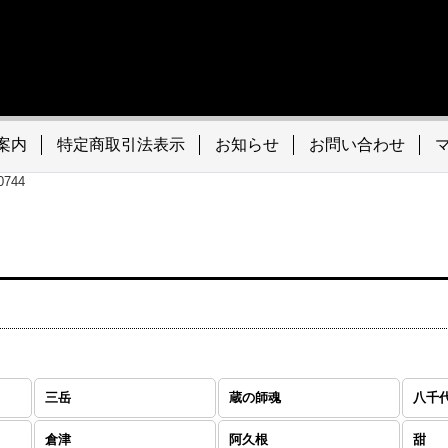
案内
特定商取引法表示
お知らせ
お問い合わせ
494-0744
三岳
蔵の師魂
八千
倉津
阿久根
甜