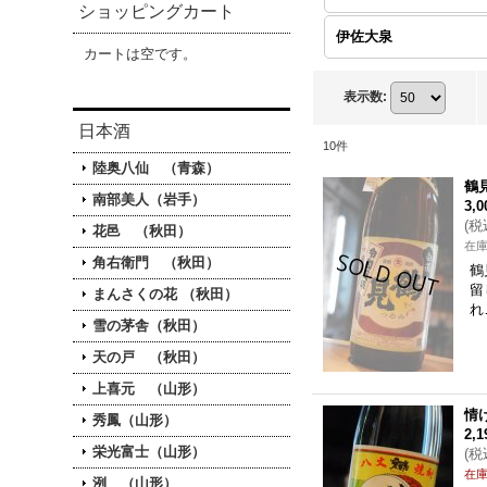
ショッピングカート
伊佐大泉
カートは空です。
表示数
:
日本酒
10
件
陸奥八仙 （青森）
鶴
南部美人（岩手）
3,
(
税
花邑 （秋田）
在
角右衛門 （秋田）
鶴
留
まんさくの花 （秋田）
れ
雪の茅舎（秋田）
天の戸 （秋田）
上喜元 （山形）
情
秀鳳（山形）
2,
栄光富士（山形）
(
税
在
洌 （山形）