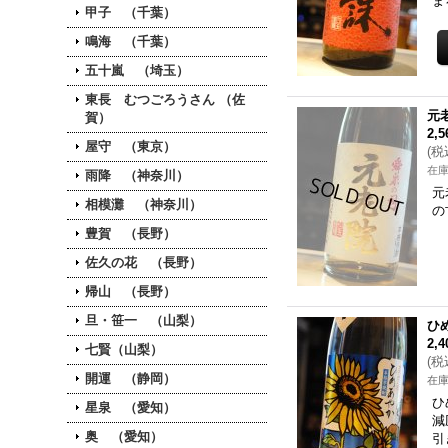
ま
甲子 （千葉）
鳴海 （千葉）
五十嵐 （埼玉）
東長 むつごろうさん （佐
元
賀）
2,
屋守 （東京）
(
税
在
雨降 （神奈川）
元
相模灘 （神奈川）
の
豊賀 （長野）
佐久の花 （長野）
帰山 （長野）
旦・笹一 （山梨）
ひ
2,
七賢（山梨）
(
税
開運 （静岡）
在
ひ
星泉 （愛知）
減
奥 （愛知）
引