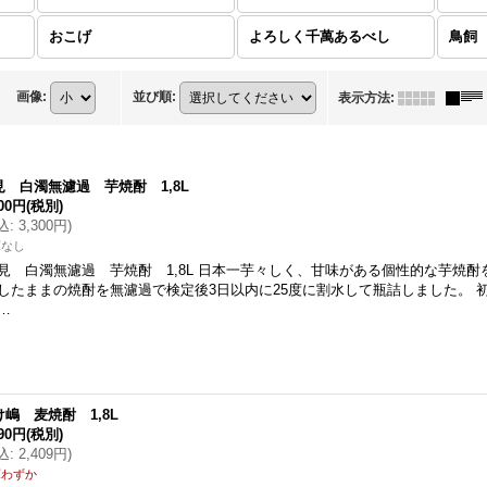
おこげ
よろしく千萬あるべし
鳥飼
画像
:
並び順
:
表示方法
:
見 白濁無濾過 芋焼酎 1,8L
000円
(税別)
込
:
3,300円
)
庫なし
見 白濁無濾過 芋焼酎 1,8L 日本一芋々しく、甘味がある個性的な芋焼酎
したままの焼酎を無濾過で検定後3日以内に25度に割水して瓶詰しました。 
…
け嶋 麦焼酎 1,8L
190円
(税別)
込
:
2,409円
)
庫わずか