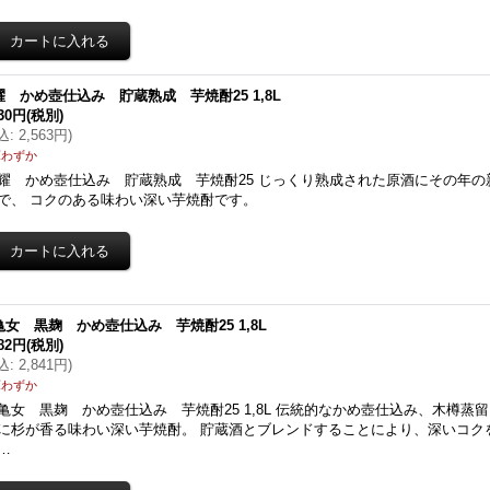
耀 かめ壺仕込み 貯蔵熟成 芋焼酎25 1,8L
330円
(税別)
込
:
2,563円
)
庫わずか
耀 かめ壺仕込み 貯蔵熟成 芋焼酎25 じっくり熟成された原酒にその年
で、 コクのある味わい深い芋焼酎です。
亀女 黒麹 かめ壺仕込み 芋焼酎25 1,8L
582円
(税別)
込
:
2,841円
)
庫わずか
亀女 黒麹 かめ壺仕込み 芋焼酎25 1,8L 伝統的なかめ壺仕込み、木樽蒸
に杉が香る味わい深い芋焼酎。 貯蔵酒とブレンドすることにより、深いコク
…