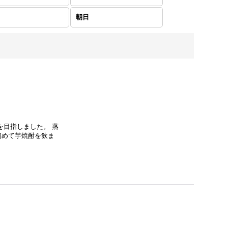
朝日
を目指しました。 蒸
初めて芋焼酎を飲ま