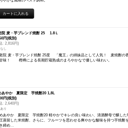
ろやかな風味のベスト調和。
老院 麦・芋ブレンド焼酎 25 1.8Ｌ
560円
(税別)
込
:
2,816円
)
庫なし
老院 麦・芋ブレンド焼酎 25度 「魔王」の姉妹品として人気！ 麦焼酎の
甘味！ 樫樽による長期貯蔵熟成のまろやかなで優しい味わい。
めあやか 夏限定 芋焼酎20 1,8L
400円
(税別)
込
:
2,640円
)
庫あり
めあやか 夏限定 芋焼酎20 軽やかでキレの良い味わい、清酒酵母で醸し
圧蒸留した米焼酎、さらに、フルーツを思わせる爽やかな酸味を持つ芋焼酎を
き締め…