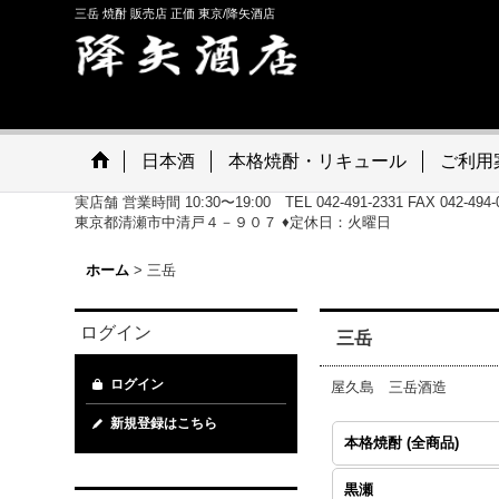
三岳 焼酎 販売店 正価 東京/降矢酒店
日本酒
本格焼酎・リキュール
ご利用
実店舗 営業時間 10:30〜19:00 TEL 042-491-2331 FAX 042-
東京都清瀬市中清戸４－９０７ ♦定休日：火曜日
ホーム
>
三岳
ログイン
三岳
ログイン
屋久島 三岳酒造
新規登録はこちら
本格焼酎 (全商品)
黒瀬