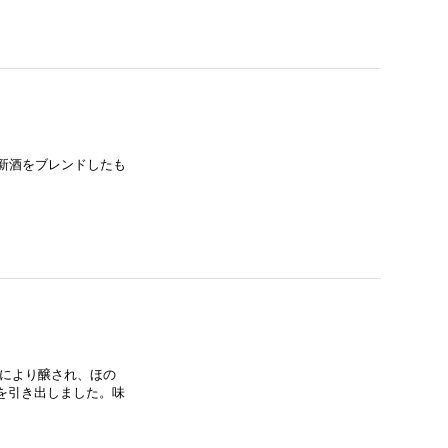
の新酒をブレンドしたも
留により醸され、ほの
を引き出しました。味