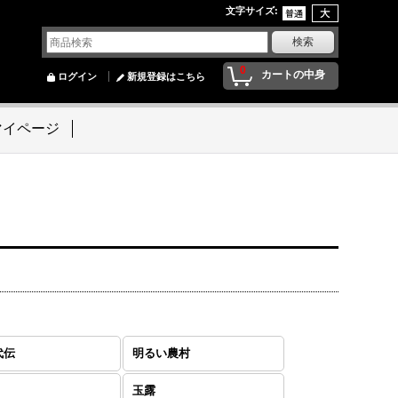
文字サイズ
:
0
カートの中身
ログイン
新規登録はこちら
マイページ
代伝
明るい農村
玉露