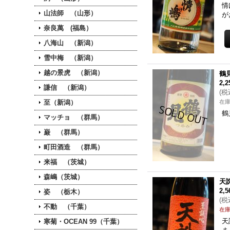
情
山法師 （山形）
が
奈良萬 (福島）
八海山 （新潟）
雪中梅 （新潟）
越の景虎 （新潟）
鶴見
2,
謙信 （新潟）
(
税
至（新潟）
在
鶴
マッチョ （群馬）
巌 （群馬）
町田酒造 （群馬）
来福 （茨城）
森嶋（茨城）
天
2,
姿 （栃木）
(
税
不動 （千葉）
在
天
寒菊・OCEAN 99（千葉）