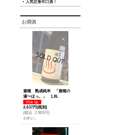
人気定番辛口酒！
お燗酒
遊穂 熟成純米 「遊穂の
湯〜ほっ。」 1,8L
2,637円
(税別)
(
税込
:
2,901円
)
在庫なし