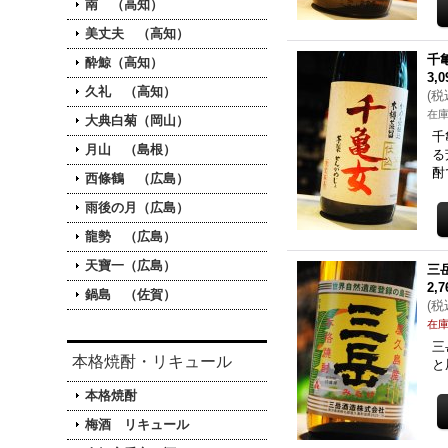
南 （高知）
美丈夫 （高知）
千
酔鯨（高知）
3,
久礼 （高知）
(
税
在
大典白菊（岡山）
千
月山 （島根）
る
酎
西條鶴 （広島）
雨後の月（広島）
龍勢 （広島）
天寶一（広島）
三岳
2,
鍋島 （佐賀）
(
税
在
三
本格焼酎・リキュール
と
本格焼酎
梅酒 リキュール