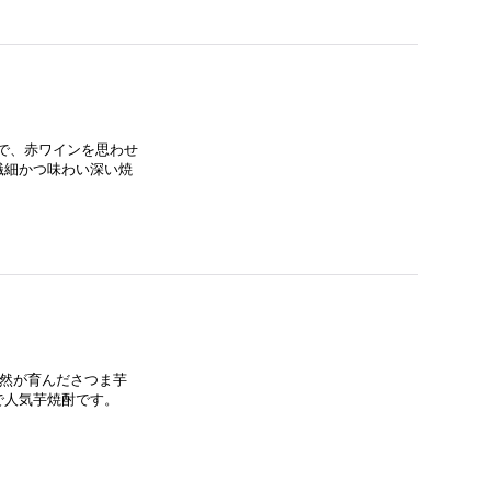
とで、赤ワインを思わせ
繊細かつ味わい深い焼
自然が育んださつま芋
で人気芋焼酎です。