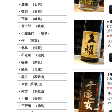
遊穂 （石川）
菊姫 （石川）
百春 （岐阜）
久
百十郎 （岐阜）
2,
(
税
小左衛門 （岐阜）
在
作 （三重）
久
の
北島 （滋賀）
不老泉 （滋賀）
篠峯 （奈良）
琥泉 （兵庫）
千
黒牛 （和歌山）
2,
(
税
車坂（和歌山）
在
南方 （和歌山）
千
か
川鶴 （香川）
わ
三芳菊 （徳島）