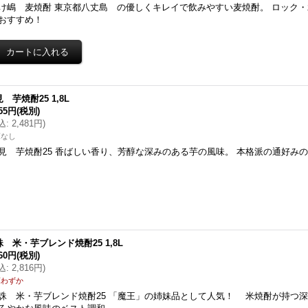
け嶋 麦焼酎 東京都八丈島 の優しくキレイで飲みやすい麦焼酎。 ロック
おすすめ！
 芋焼酎25 1,8L
255円
(税別)
込
:
2,481円
)
庫なし
見 芋焼酎25 香ばしい香り、芳醇な深みのある芋の風味。 本格派の通好み
誅 米・芋ブレンド焼酎25 1,8L
560円
(税別)
込
:
2,816円
)
庫わずか
誅 米・芋ブレンド焼酎25 「魔王」の姉妹品として人気！ 米焼酎が持つ