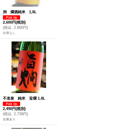
洌 燗酒純米 1,8L
2,600円
(税別)
(
税込
:
2,860円
)
在庫なし
不老泉 純米 旨燗 1.8L
2,490円
(税別)
(
税込
:
2,739円
)
在庫あり