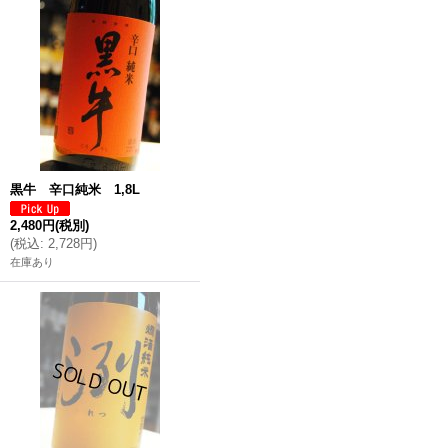
黒牛 辛口純米 1,8L
2,480円
(税別)
(
税込
:
2,728円
)
在庫あり