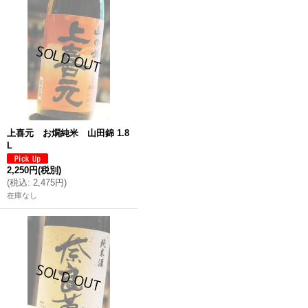
上喜元 お燗純米 山田錦 1.8
L
2,250円
(税別)
(
税込
:
2,475円
)
在庫なし