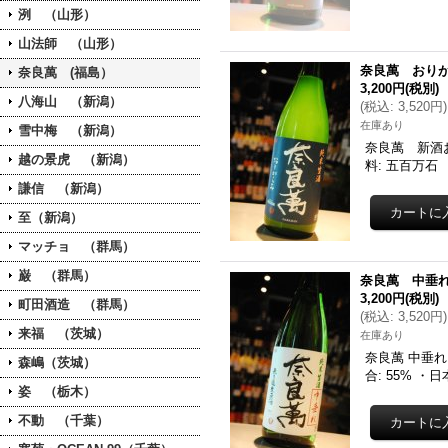
洌 （山形）
山法師 （山形）
奈良萬 おりが
奈良萬 (福島）
3,200円
(税別)
八海山 （新潟）
(
税込
:
3,520円
)
在庫あり
雪中梅 （新潟）
奈良萬 新酒
越の景虎 （新潟）
料: 五百万石 
謙信 （新潟）
至（新潟）
マッチョ （群馬）
巌 （群馬）
奈良萬 中垂れ
3,200円
(税別)
町田酒造 （群馬）
(
税込
:
3,520円
)
来福 （茨城）
在庫あり
奈良萬 中垂れ
森嶋（茨城）
合: 55% ・
姿 （栃木）
不動 （千葉）