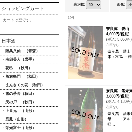
表示数
:
画像
:
ショッピングカート
12
件
カートは空です。
奈良萬 愛山 
4,600円
(税別)
(
税込
:
5,060円
)
日本酒
在庫なし
陸奥八仙 （青森）
奈良萬 愛山
来：20% ・
南部美人（岩手）
花邑 （秋田）
角右衛門 （秋田）
まんさくの花 （秋田）
奈良萬 酒未来
雪の茅舎（秋田）
3,800円
(税別)
(
税込
:
4,180円
)
天の戸 （秋田）
在庫なし
上喜元 （山形）
奈良萬 酒未
母 ・アルコ
秀鳳（山形）
軽…
栄光富士（山形）