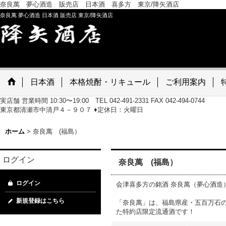
奈良萬 夢心酒造 販売店 日本酒 喜多方 東京/降矢酒店
奈良萬 夢心酒造 日本酒 販売店 東京/降矢酒店
日本酒
本格焼酎・リキュール
ご利用案内
実店舗 営業時間 10:30〜19:00 TEL 042-491-2331 FAX 042-494-0744
東京都清瀬市中清戸４－９０７ ♦定休日：火曜日
ホーム
>
奈良萬 (福島）
ログイン
奈良萬 (福島）
ログイン
会津喜多方の銘酒 奈良萬（夢心酒造
新規登録はこちら
「奈良萬」は、福島県産・五百万石
た特約店限定流通酒です！