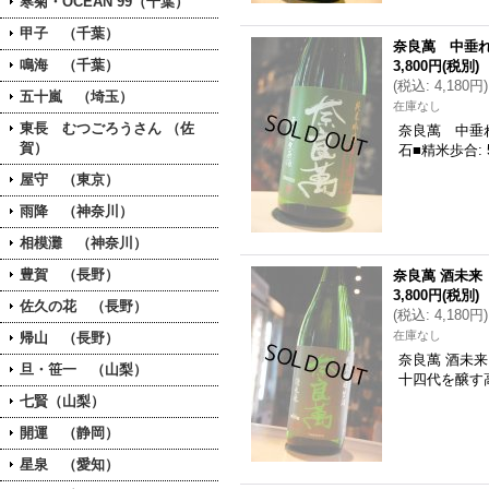
寒菊・OCEAN 99（千葉）
甲子 （千葉）
奈良萬 中垂れ
鳴海 （千葉）
3,800円
(税別)
(
税込
:
4,180円
)
五十嵐 （埼玉）
在庫なし
東長 むつごろうさん （佐
奈良萬 中垂れ
賀）
石■精米歩合: 
屋守 （東京）
雨降 （神奈川）
相模灘 （神奈川）
豊賀 （長野）
奈良萬 酒未来
3,800円
(税別)
佐久の花 （長野）
(
税込
:
4,180円
)
在庫なし
帰山 （長野）
奈良萬 酒未来
旦・笹一 （山梨）
十四代を醸す
七賢（山梨）
開運 （静岡）
星泉 （愛知）