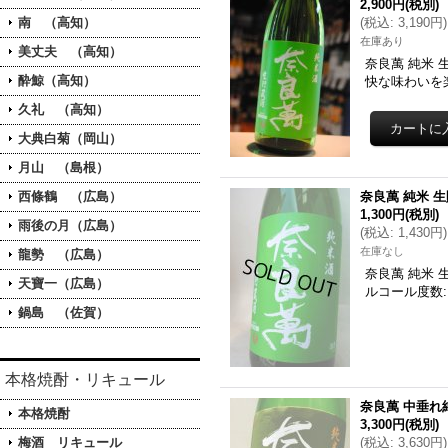
2,900円
(税別)
南 （高知）
(
税込
:
3,190円
)
在庫あり
美丈夫 （高知）
奈良萬 純米 
酔鯨（高知）
快な味わいを
久礼 （高知）
大典白菊（岡山）
月山 （島根）
西條鶴 （広島）
奈良萬 純米 生貯
1,300円
(税別)
雨後の月（広島）
(
税込
:
1,430円
)
在庫なし
龍勢 （広島）
奈良萬 純米 生
天寶一（広島）
ルコール度数:
鍋島 （佐賀）
本格焼酎・リキュール
奈良萬 中垂れ
本格焼酎
3,300円
(税別)
梅酒 リキュール
(
税込
:
3,630円
)