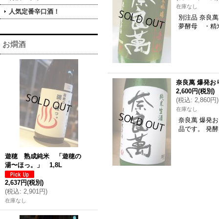
在庫なし
人気定番辛口酒！
別注品 奈良
夢酵母 ・精
お燗酒
奈良萬 爆発おり
2,600円
(税別)
(
税込
:
2,860円
)
在庫なし
奈良萬 爆発
品です。 発
遊穂 熟成純米 「遊穂の
湯〜ほっ。」 1,8L
2,637円
(税別)
(
税込
:
2,901円
)
在庫なし