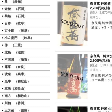
奥 （愛知）
奈良萬 純米酒 
2,700円
(税別)
遊穂 （石川）
(
税込
:
2,970円
)
菊姫 （石川）
在庫なし
奈良萬 純米
百春 （岐阜）
酒度：＋3 
百十郎 （岐阜）
小左衛門 （岐阜）
作 （三重）
北島 （滋賀）
奈良萬 純米ひ
不老泉 （滋賀）
2,900円
(税別)
(
税込
:
3,190円
)
篠峯 （奈良）
在庫なし
琥泉 （兵庫）
奈良萬 純米
コール度：１
黒牛 （和歌山）
車坂（和歌山）
南方 （和歌山）
川鶴 （香川）
奈良萬 純米 生貯
三芳菊 （徳島）