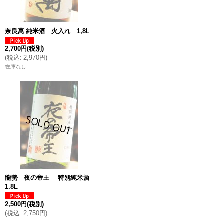
奈良萬 純米酒 火入れ 1,8L
2,700円
(税別)
(
税込
:
2,970円
)
在庫なし
龍勢 夜の帝王 特別純米酒
1.8L
2,500円
(税別)
(
税込
:
2,750円
)