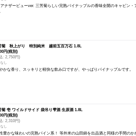
 アナザービューver. 三芳菊らしい完熟パイナップルの香味全開のキャビン
。
芳菊 秋上がり 特別純米 越前五百万石 1.8L
500円
(税別)
込
:
2,750円
)
庫なし
やかな香り、スッキリと軽快な飲み口ですが、やっぱりパイナップルです。
芳菊 壱 ワイルドサイド 袋吊り雫酒 生原酒 1.8L
100円
(税別)
込
:
2,310円
)
庫なし
性豊かな味わいの完熟パイン系！ 等外米の山田錦を出品酒と同様の手間のか