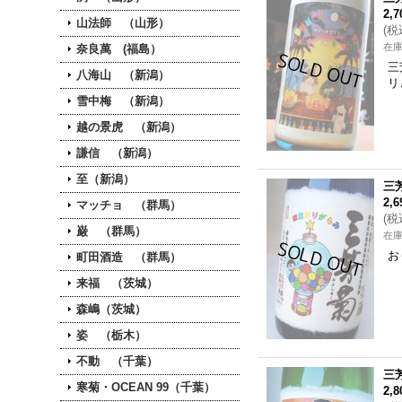
2,
山法師 （山形）
(
税
在
奈良萬 (福島）
三
八海山 （新潟）
リ
雪中梅 （新潟）
越の景虎 （新潟）
謙信 （新潟）
至（新潟）
三
2,
マッチョ （群馬）
(
税
巌 （群馬）
在
お
町田酒造 （群馬）
来福 （茨城）
森嶋（茨城）
姿 （栃木）
不動 （千葉）
三
寒菊・OCEAN 99（千葉）
2,