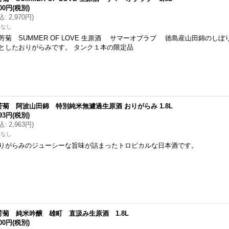
700円
(税別)
込
:
2,970円
)
庫なし
芳菊 SUMMER OF LOVE 生原酒 サマーオブラブ 徳島産山田錦のしぼ
としたおりがらみです。 タンク１本の限定品
芳菊 阿波山田錦 特別純米無濾過生原酒 おりがらみ 1.8L
693円
(税別)
込
:
2,963円
)
庫なし
りがらみのジューシーな旨味が詰まったトロピカルな日本酒です。
芳菊 純米吟醸 雄町 直汲み生原酒 1.8L
800円
(税別)