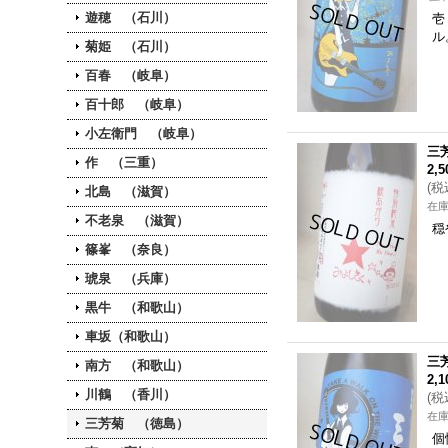
遊穂 （石川）
壱
ル
菊姫 （石川）
百春 （岐阜）
百十郎 （岐阜）
小左衛門 （岐阜）
三
作 （三重）
2,
(
税
北島 （滋賀）
在
不老泉 （滋賀）
穏
篠峯 （奈良）
琥泉 （兵庫）
黒牛 （和歌山）
車坂（和歌山）
三
南方 （和歌山）
2,
川鶴 （香川）
(
税
在
三芳菊 （徳島）
個