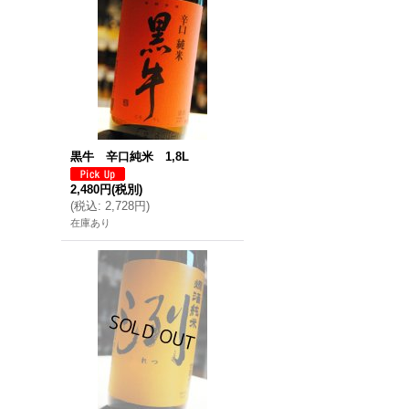
黒牛 辛口純米 1,8L
2,480円
(税別)
(
税込
:
2,728円
)
在庫あり