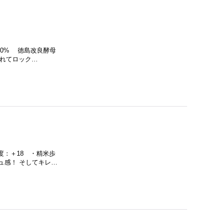
60% 徳島改良酵母
入れてロック…
：＋18 ・精米歩
ュ感！ そしてキレ…