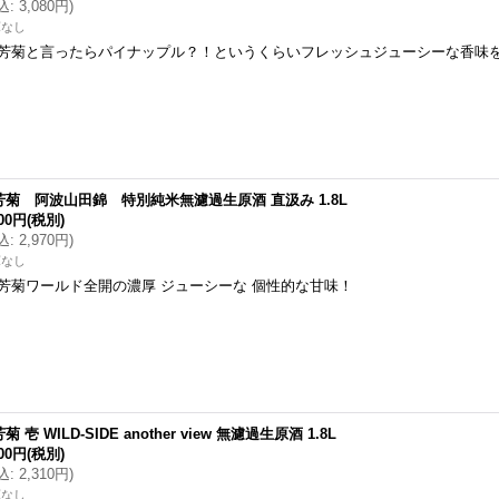
込
:
3,080円
)
庫なし
芳菊と言ったらパイナップル？！というくらいフレッシュジューシーな香味
芳菊 阿波山田錦 特別純米無濾過生原酒 直汲み 1.8L
700円
(税別)
込
:
2,970円
)
庫なし
芳菊ワールド全開の濃厚 ジューシーな 個性的な甘味！
菊 壱 WILD-SIDE another view 無濾過生原酒 1.8L
100円
(税別)
込
:
2,310円
)
庫なし