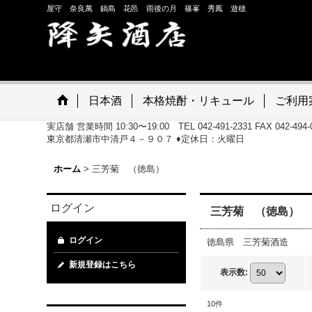
屋守 奈良萬 鍋島 花邑 雨後の月 篠峯 秀鳳 遊穂
日本酒
本格焼酎・リキュール
ご利用
実店舗 営業時間 10:30〜19:00 TEL 042-491-2331 FAX 042-
東京都清瀬市中清戸４－９０７ ♦定休日：火曜日
ホーム
>
三芳菊 （徳島）
ログイン
三芳菊 （徳島）
ログイン
徳島県 三芳菊酒造
新規登録はこちら
表示数
:
10
件