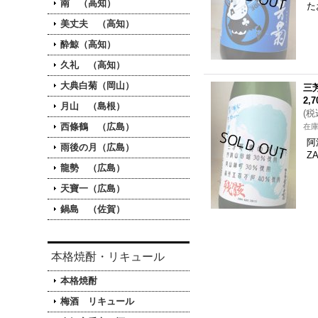
南 （高知）
た
美丈夫 （高知）
酔鯨（高知）
久礼 （高知）
大典白菊（岡山）
三芳
2,
月山 （島根）
(
税
西條鶴 （広島）
在
阿
雨後の月（広島）
Z
龍勢 （広島）
天寶一（広島）
鍋島 （佐賀）
本格焼酎・リキュール
本格焼酎
梅酒 リキュール