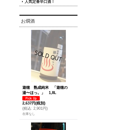
人気定番辛口酒！
お燗酒
遊穂 熟成純米 「遊穂の
湯〜ほっ。」 1,8L
2,637円
(税別)
(
税込
:
2,901円
)
在庫なし