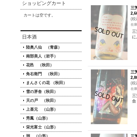
ショッピングカート
三
2,
カートは空です。
(
税
在
三
日本酒
に
陸奥八仙 （青森）
南部美人（岩手）
花邑 （秋田）
三
角右衛門 （秋田）
2,
まんさくの花 （秋田）
(
税
在
雪の茅舎（秋田）
三
天の戸 （秋田）
合
上喜元 （山形）
秀鳳（山形）
栄光富士（山形）
洌 （山形）
三芳