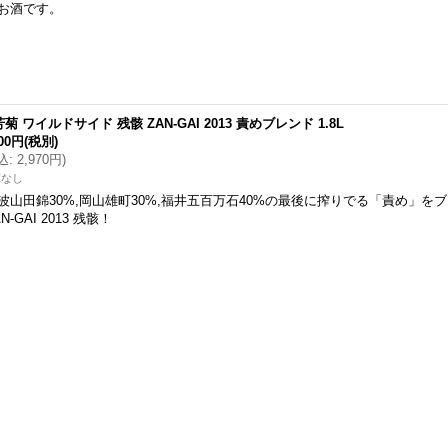
お酒です。
菊 ワイルドサイド 残骸 ZAN-GAI 2013 責めブレンド 1.8L
700円
(税別)
込
:
2,970円
)
庫なし
波山田錦30%,岡山雄町30%,福井五百万石40%の最後に搾りでる「責め」を
AN-GAI 2013 残骸！