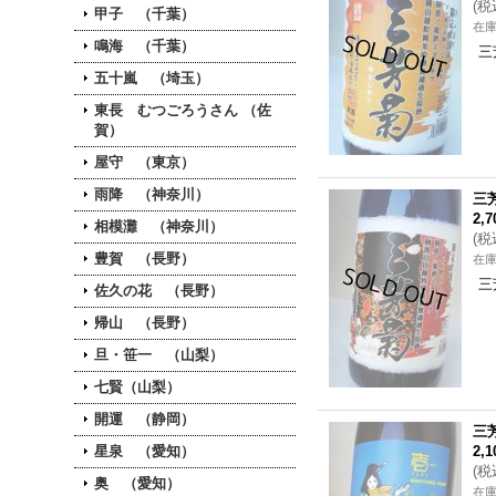
(
税
甲子 （千葉）
在
鳴海 （千葉）
三
五十嵐 （埼玉）
東長 むつごろうさん （佐
賀）
屋守 （東京）
雨降 （神奈川）
三
2,
相模灘 （神奈川）
(
税
豊賀 （長野）
在
三
佐久の花 （長野）
帰山 （長野）
旦・笹一 （山梨）
七賢（山梨）
開運 （静岡）
三芳
星泉 （愛知）
2,
(
税
奥 （愛知）
在