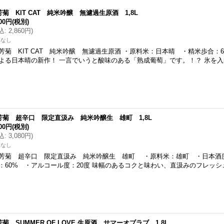
芳菊 KIT CAT 純米吟醸 無濾過生原酒 1,8L
600円
(税別)
込
:
2,860円
)
庫なし
芳菊 KIT CAT 純米吟醸 無濾過生原酒 ・原料米：日本晴 ・精米歩合：
よる日本晴の新作！ 一言でいうと酸味のある「熟成葡萄」です。！？ 氷を
芳菊 超辛口 限定直汲み 純米吟醸生 雄町 1,8L
800円
(税別)
込
:
3,080円
)
庫なし
芳菊 超辛口 限定直汲み 純米吟醸生 雄町 ・原料米：雄町 ・日本酒度
：60% ・アルコール度：20度 味幅のあるコクと味わい、直汲みのフレッシ
菊 SUMMER OF LOVE 生原酒 サマーオブラブ 1,8L