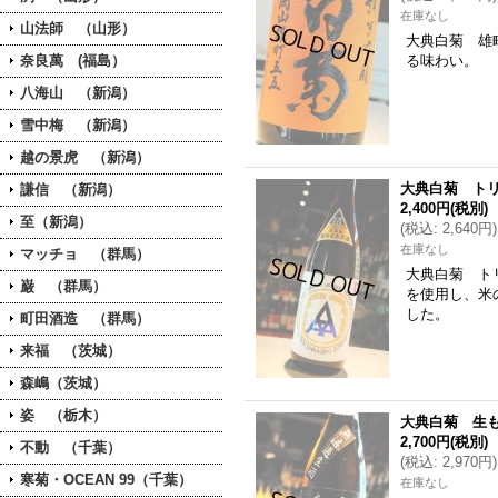
在庫なし
山法師 （山形）
大典白菊 雄
奈良萬 (福島）
る味わい。
八海山 （新潟）
雪中梅 （新潟）
越の景虎 （新潟）
大典白菊 トリ
謙信 （新潟）
2,400円
(税別)
至（新潟）
(
税込
:
2,640円
)
在庫なし
マッチョ （群馬）
大典白菊 ト
巌 （群馬）
を使用し、米
した。
町田酒造 （群馬）
来福 （茨城）
森嶋（茨城）
姿 （栃木）
大典白菊 生も
2,700円
(税別)
不動 （千葉）
(
税込
:
2,970円
)
寒菊・OCEAN 99（千葉）
在庫なし