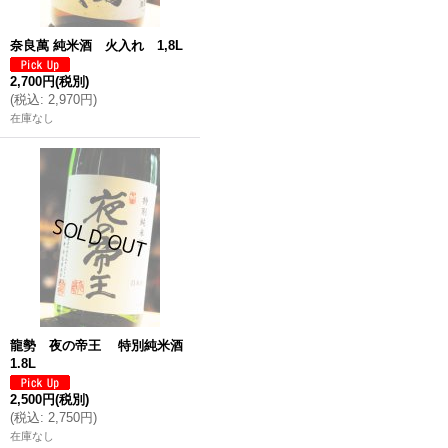
奈良萬 純米酒 火入れ 1,8L
2,700円
(税別)
(
税込
:
2,970円
)
在庫なし
龍勢 夜の帝王 特別純米酒
1.8L
2,500円
(税別)
(
税込
:
2,750円
)
在庫なし