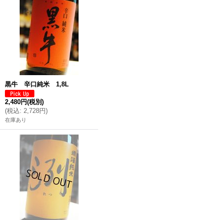
黒牛 辛口純米 1,8L
2,480円
(税別)
(
税込
:
2,728円
)
在庫あり