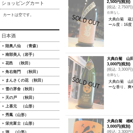
2,500円
(税別)
ショッピングカート
(
税込
:
2,750円
)
在庫なし
カートは空です。
大典白菊 蔵
ール度：16
日本酒
陸奥八仙 （青森）
南部美人（岩手）
大典白菊 山田
花邑 （秋田）
3,000円
(税別)
(
税込
:
3,300円
)
角右衛門 （秋田）
在庫なし
まんさくの花 （秋田）
大典白菊 山
ーな香り、爽
雪の茅舎（秋田）
天の戸 （秋田）
上喜元 （山形）
秀鳳（山形）
大典白菊 雄町
栄光富士（山形）
3,000円
(税別)
(
税込
:
3,300円
)
洌 （山形）