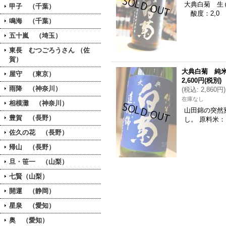
大典白菊 生
甲子 （千葉）
酸度：2,0
鳴海 （千葉）
五十嵐 （埼玉）
東長 むつごろうさん （佐
賀）
大典白菊 純米
屋守 （東京）
2,600円
(税別)
雨降 （神奈川）
(
税込
:
2,860円
)
在庫なし
相模灘 （神奈川）
山田錦の突然
豊賀 （長野）
し。 原料米
佐久の花 （長野）
帰山 （長野）
旦・笹一 （山梨）
七賢（山梨）
開運 （静岡）
星泉 （愛知）
奥 （愛知）