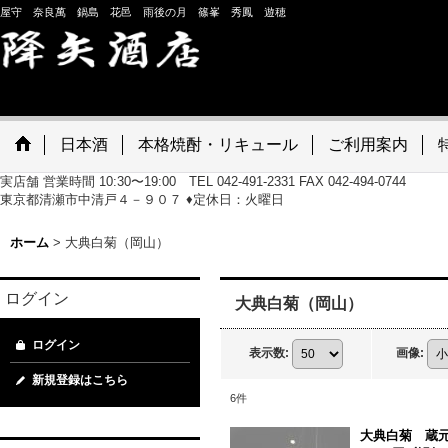
屋守 奈良萬 鍋島 花邑 雨後の月 篠峯 秀鳳 遊穂
日本酒
本格焼酎・リキュール
ご利用案内
実店舗 営業時間 10:30〜19:00 TEL 042-491-2331 FAX 042-494-0744
東京都清瀬市中清戸４－９０７ ♦定休日：火曜日
ホーム
>
大典白菊（岡山）
ログイン
大典白菊（岡山）
ログイン
表示数
:
画像
:
新規登録はこちら
6
件
大典白菊 蔵元