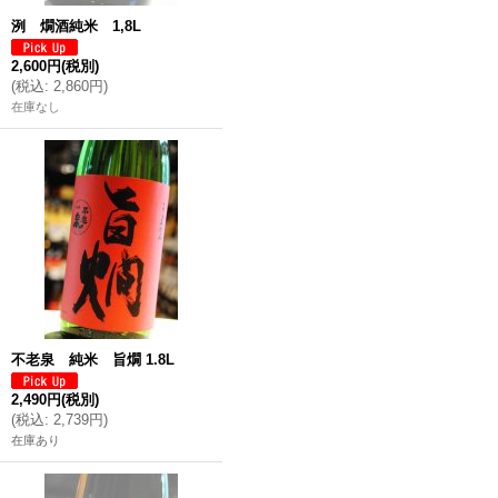
洌 燗酒純米 1,8L
2,600円
(税別)
(
税込
:
2,860円
)
在庫なし
不老泉 純米 旨燗 1.8L
2,490円
(税別)
(
税込
:
2,739円
)
在庫あり