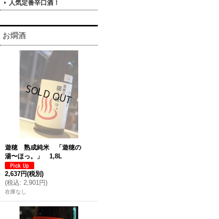
人気定番辛口酒！
お燗酒
遊穂 熟成純米 「遊穂の
湯〜ほっ。」 1,8L
2,637円
(税別)
(
税込
:
2,901円
)
在庫なし