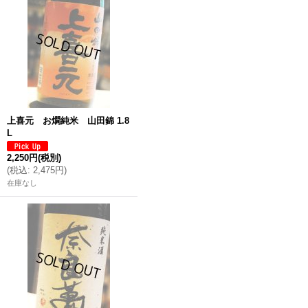
上喜元 お燗純米 山田錦 1.8
L
2,250円
(税別)
(
税込
:
2,475円
)
在庫なし