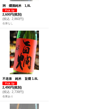
洌 燗酒純米 1,8L
2,600円
(税別)
(
税込
:
2,860円
)
在庫なし
不老泉 純米 旨燗 1.8L
2,490円
(税別)
(
税込
:
2,739円
)
在庫あり