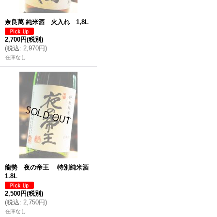
奈良萬 純米酒 火入れ 1,8L
2,700円
(税別)
(
税込
:
2,970円
)
在庫なし
龍勢 夜の帝王 特別純米酒
1.8L
2,500円
(税別)
(
税込
:
2,750円
)
在庫なし