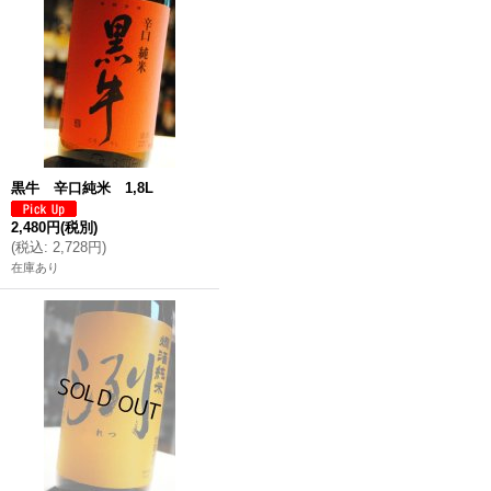
黒牛 辛口純米 1,8L
2,480円
(税別)
(
税込
:
2,728円
)
在庫あり