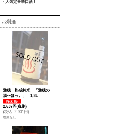
人気定番辛口酒！
お燗酒
遊穂 熟成純米 「遊穂の
湯〜ほっ。」 1,8L
2,637円
(税別)
(
税込
:
2,901円
)
在庫なし