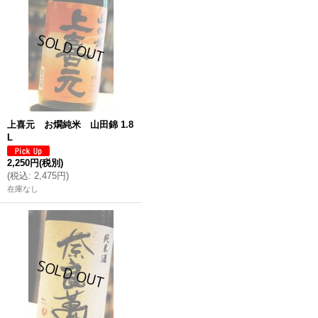
上喜元 お燗純米 山田錦 1.8
L
2,250円
(税別)
(
税込
:
2,475円
)
在庫なし