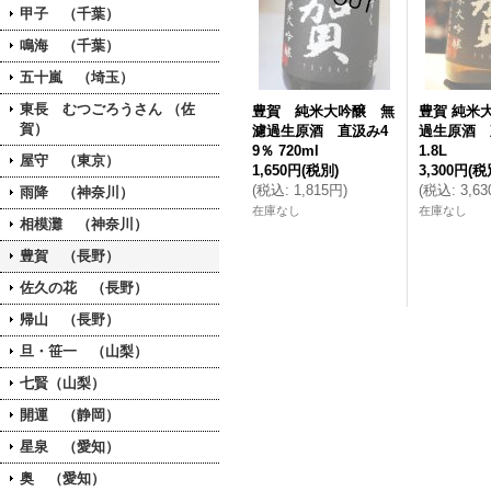
甲子 （千葉）
鳴海 （千葉）
五十嵐 （埼玉）
東長 むつごろうさん （佐
豊賀 純米大吟醸 無
豊賀 純米
賀）
濾過生原酒 直汲み4
過生原酒 
9％ 720ml
1.8L
屋守 （東京）
1,650円
(税別)
3,300円
(税
(
税込
:
1,815円
)
(
税込
:
3,6
雨降 （神奈川）
在庫なし
在庫なし
相模灘 （神奈川）
豊賀 （長野）
佐久の花 （長野）
帰山 （長野）
旦・笹一 （山梨）
七賢（山梨）
開運 （静岡）
星泉 （愛知）
奥 （愛知）