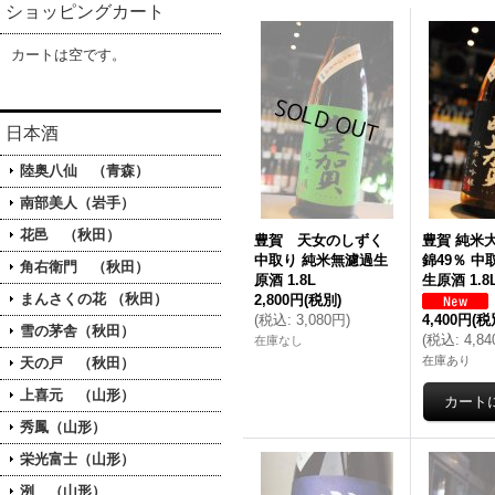
ショッピングカート
カートは空です。
日本酒
陸奥八仙 （青森）
南部美人（岩手）
花邑 （秋田）
豊賀 天女のしずく
豊賀 純米
中取り 純米無濾過生
錦49％ 
角右衛門 （秋田）
原酒 1.8L
生原酒 1.8
まんさくの花 （秋田）
2,800円
(税別)
(
税込
:
3,080円
)
4,400円
(税
雪の茅舎（秋田）
(
税込
:
4,8
在庫なし
在庫あり
天の戸 （秋田）
上喜元 （山形）
秀鳳（山形）
栄光富士（山形）
洌 （山形）