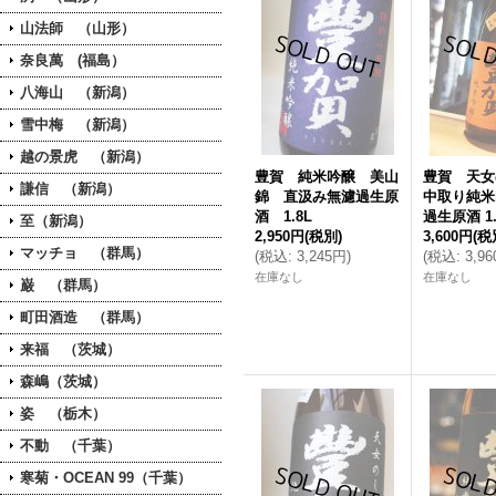
山法師 （山形）
奈良萬 (福島）
八海山 （新潟）
雪中梅 （新潟）
越の景虎 （新潟）
豊賀 純米吟醸 美山
豊賀 天
謙信 （新潟）
錦 直汲み無濾過生原
中取り純米
酒 1.8L
過生原酒 1.
至（新潟）
2,950円
(税別)
3,600円
(税
マッチョ （群馬）
(
税込
:
3,245円
)
(
税込
:
3,9
在庫なし
在庫なし
巌 （群馬）
町田酒造 （群馬）
来福 （茨城）
森嶋（茨城）
姿 （栃木）
不動 （千葉）
寒菊・OCEAN 99（千葉）