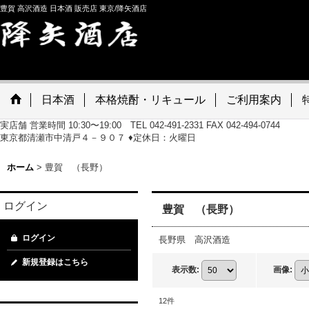
豊賀 高沢酒造 日本酒 販売店 東京/降矢酒店
日本酒
本格焼酎・リキュール
ご利用案内
実店舗 営業時間 10:30〜19:00 TEL 042-491-2331 FAX 042-494-0744
東京都清瀬市中清戸４－９０７ ♦定休日：火曜日
ホーム
>
豊賀 （長野）
ログイン
豊賀 （長野）
ログイン
長野県 高沢酒造
新規登録はこちら
表示数
:
画像
:
12
件