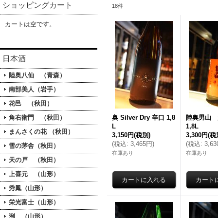
ショッピングカート
18
件
カートは空です。
日本酒
陸奥八仙 （青森）
南部美人（岩手）
花邑 （秋田）
角右衛門 （秋田）
奥 Silver Dry 辛口 1,8
陸奥男山 
L
1,8L
まんさくの花 （秋田）
3,150円
(税別)
3,300円
(税
(
税込
:
3,465円
)
(
税込
:
3,6
雪の茅舎（秋田）
在庫あり
在庫あり
天の戸 （秋田）
上喜元 （山形）
秀鳳（山形）
栄光富士（山形）
洌 （山形）