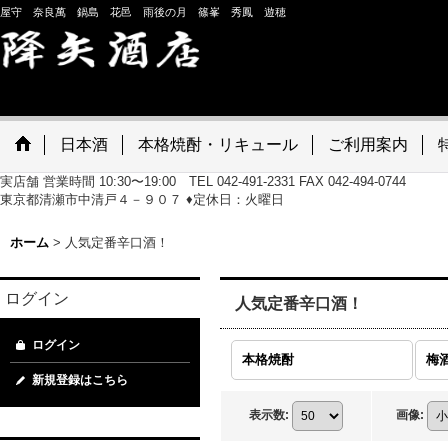
屋守 奈良萬 鍋島 花邑 雨後の月 篠峯 秀鳳 遊穂
日本酒
本格焼酎・リキュール
ご利用案内
実店舗 営業時間 10:30〜19:00 TEL 042-491-2331 FAX 042-494-0744
東京都清瀬市中清戸４－９０７ ♦定休日：火曜日
ホーム
>
人気定番辛口酒！
ログイン
人気定番辛口酒！
ログイン
本格焼酎
梅
新規登録はこちら
表示数
:
画像
: