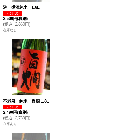
洌 燗酒純米 1,8L
2,600円
(税別)
(
税込
:
2,860円
)
在庫なし
不老泉 純米 旨燗 1.8L
2,490円
(税別)
(
税込
:
2,739円
)
在庫あり