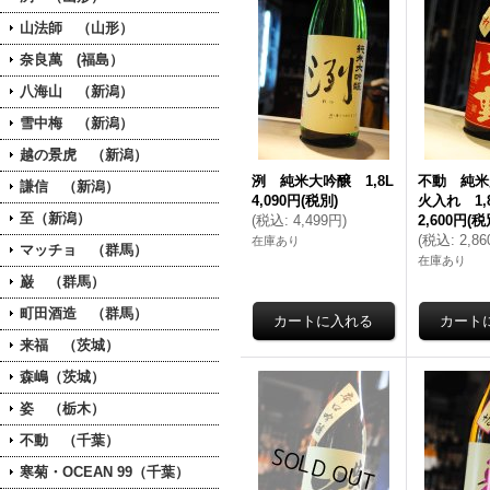
山法師 （山形）
奈良萬 (福島）
八海山 （新潟）
雪中梅 （新潟）
越の景虎 （新潟）
洌 純米大吟醸 1,8L
不動 純米
謙信 （新潟）
4,090円
(税別)
火入れ 1,
至（新潟）
(
税込
:
4,499円
)
2,600円
(税
(
税込
:
2,8
在庫あり
マッチョ （群馬）
在庫あり
巌 （群馬）
町田酒造 （群馬）
来福 （茨城）
森嶋（茨城）
姿 （栃木）
不動 （千葉）
寒菊・OCEAN 99（千葉）