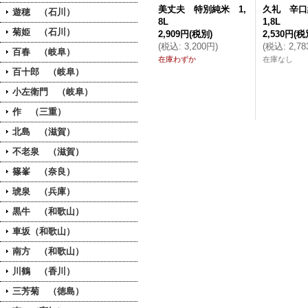
美丈夫 特別純米 1,
久礼 辛口
遊穂 （石川）
8L
1,8L
菊姫 （石川）
2,909円
(税別)
2,530円
(税
(
税込
:
3,200円
)
(
税込
:
2,7
百春 （岐阜）
在庫わずか
在庫なし
百十郎 （岐阜）
小左衛門 （岐阜）
作 （三重）
北島 （滋賀）
不老泉 （滋賀）
篠峯 （奈良）
琥泉 （兵庫）
黒牛 （和歌山）
車坂（和歌山）
南方 （和歌山）
川鶴 （香川）
三芳菊 （徳島）