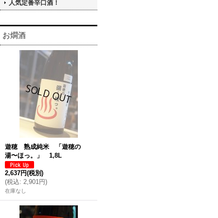
人気定番辛口酒！
お燗酒
遊穂 熟成純米 「遊穂の
湯〜ほっ。」 1,8L
2,637円
(税別)
(
税込
:
2,901円
)
在庫なし