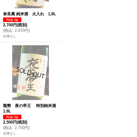
奈良萬 純米酒 火入れ 1,8L
2,700円
(税別)
(
税込
:
2,970円
)
在庫なし
龍勢 夜の帝王 特別純米酒
1.8L
2,500円
(税別)
(
税込
:
2,750円
)
在庫なし