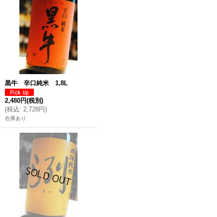
黒牛 辛口純米 1,8L
2,480円
(税別)
(
税込
:
2,728円
)
在庫あり