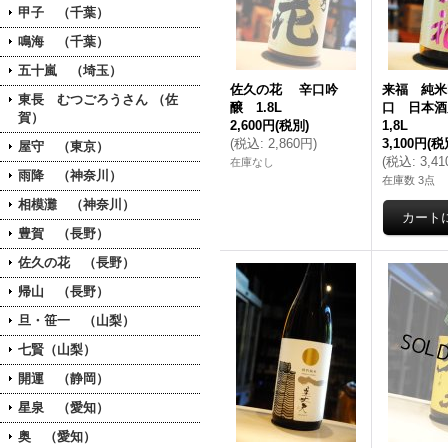
甲子 （千葉）
鳴海 （千葉）
五十嵐 （埼玉）
佐久の花 辛口吟
来福 純米
東長 むつごろうさん （佐
醸 1.8L
口 日本
賀）
2,600円
(税別)
1,8L
(
税込
:
2,860円
)
3,100円
(税
屋守 （東京）
(
税込
:
3,4
在庫なし
雨降 （神奈川）
在庫数 3点
相模灘 （神奈川）
豊賀 （長野）
佐久の花 （長野）
帰山 （長野）
旦・笹一 （山梨）
七賢（山梨）
開運 （静岡）
星泉 （愛知）
奥 （愛知）