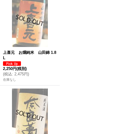
上喜元 お燗純米 山田錦 1.8
L
2,250円
(税別)
(
税込
:
2,475円
)
在庫なし