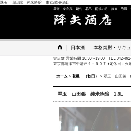
翠玉 山田錦 純米吟醸 東京/降矢酒店
屋守 奈良萬 鍋島 花邑 雨後の月 篠峯 秀鳳 
日本酒
本格焼酎・リキュ
実店舗 営業時間 10:30〜19:00 TEL 042-491
東京都清瀬市中清戸４－９０７ ♦定休日：火
ホーム
>
花邑 （秋田）
>
翠玉 山田錦 純
翠玉 山田錦 純米吟醸 1,8L