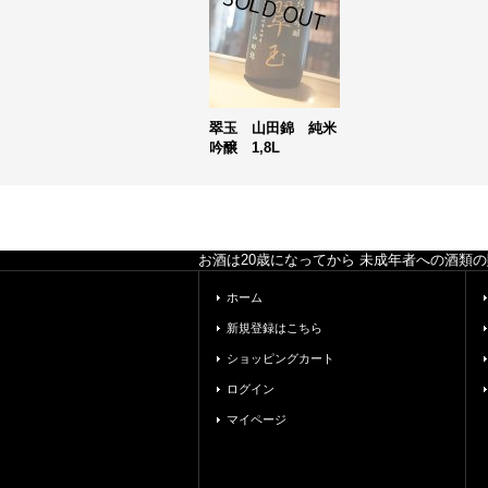
翠玉 山田錦 純米
吟醸 1,8L
お酒は20歳になってから 未成年者への酒類
ホーム
新規登録はこちら
ショッピングカート
ログイン
マイページ