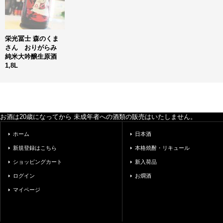
栄光冨士 森のくま
さん おりがらみ
純米大吟醸生原酒
1,8L
お酒は20歳になってから 未成年者への酒類の販売はいたしません。
ホーム
日本酒
新規登録はこちら
本格焼酎・リキュール
ショッピングカート
新入荷品
ログイン
お燗酒
マイページ