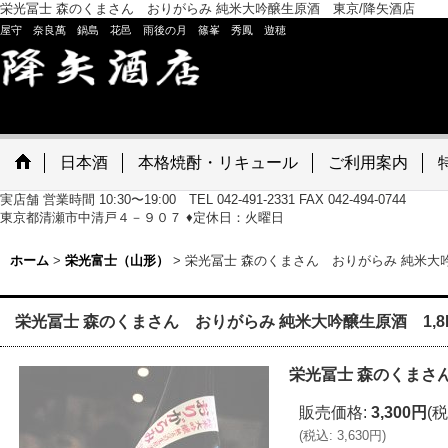
栄光冨士 森のくまさん おりがらみ 純米大吟醸生原酒 東京/降矢酒店
屋守 奈良萬 鍋島 花邑 雨後の月 篠峯 秀鳳 遊穂
日本酒
本格焼酎・リキュール
ご利用案内
実店舗 営業時間 10:30〜19:00 TEL 042-491-2331 FAX 042-494-0744
東京都清瀬市中清戸４－９０７ ♦定休日：火曜日
ホーム
>
栄光富士（山形）
>
栄光冨士 森のくまさん おりがらみ 純米大吟
栄光冨士 森のくまさん おりがらみ 純米大吟醸生原酒 1,8
栄光冨士 森のくまさん
販売価格
:
3,300円
(税
(
税込
:
3,630円
)