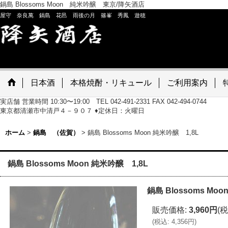
鍋島 Blossoms Moon 純米吟醸 東京/降矢酒店
屋守 奈良萬 鍋島 花邑 雨後の月 篠峯 秀鳳 遊穂
日本酒
本格焼酎・リキュール
ご利用案内
実店舗 営業時間 10:30〜19:00 TEL 042-491-2331 FAX 042-494-0744
東京都清瀬市中清戸４－９０７ ♦定休日：火曜日
ホーム
>
鍋島 （佐賀）
>
鍋島 Blossoms Moon 純米吟醸 1,8L
鍋島 Blossoms Moon 純米吟醸 1,8L
鍋島 Blossoms Mo
販売価格
:
3,960円
(税
(
税込
:
4,356円
)