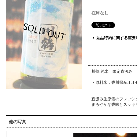
在庫なし
返品特約に関する重要
川鶴 純米 限定直汲み
・原料米：香川県産オオセ
直汲み生原酒のフレッシ
まろやかな香味とスッキ
他の写真