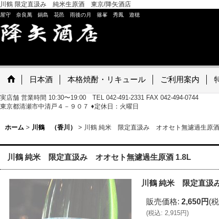
川鶴 限定直汲み 純米生原酒 東京/降矢酒店
屋守 奈良萬 鍋島 花邑 雨後の月 篠峯 秀鳳 遊穂
日本酒
本格焼酎・リキュール
ご利用案内
実店舗 営業時間 10:30〜19:00 TEL 042-491-2331 FAX 042-494-0744
東京都清瀬市中清戸４－９０７ ♦定休日：火曜日
ホーム
>
川鶴 （香川）
>
川鶴 純米 限定直汲み オオセト無濾過生原酒 1
川鶴 純米 限定直汲み オオセト無濾過生原酒 1.8L
川鶴 純米 限定直汲み
販売価格
:
2,650円
(税
(
税込
:
2,915円
)