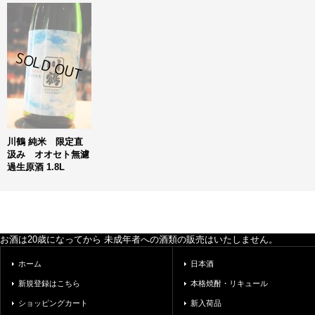
川鶴 純米 限定直
汲み オオセト無濾
過生原酒 1.8L
お酒は20歳になってから 未成年者への酒類の販売はいたしません。
ホーム
日本酒
新規登録はこちら
本格焼酎・リキュール
ショッピングカート
新入荷品