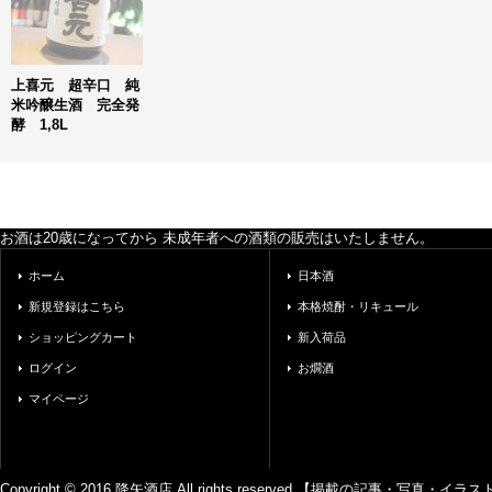
上喜元 超辛口 純
米吟醸生酒 完全発
酵 1,8L
お酒は20歳になってから 未成年者への酒類の販売はいたしません。
ホーム
日本酒
新規登録はこちら
本格焼酎・リキュール
ショッピングカート
新入荷品
ログイン
お燗酒
マイページ
Copyright © 2016 降矢酒店 All rights reserved.【掲載の記事