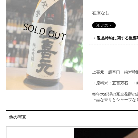
在庫なし
返品特約に関する重要
上喜元 超辛口 純米吟
・原料米：五百万石 ・精
毎年大好評の完全発酵の
上品な香りとシャープな
他の写真