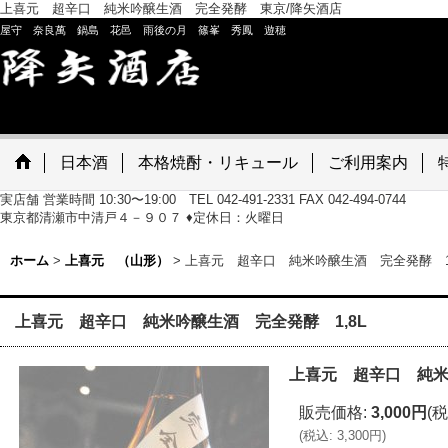
上喜元 超辛口 純米吟醸生酒 完全発酵 東京/降矢酒店
屋守 奈良萬 鍋島 花邑 雨後の月 篠峯 秀鳳 遊穂
日本酒
本格焼酎・リキュール
ご利用案内
実店舗 営業時間 10:30〜19:00 TEL 042-491-2331 FAX 042-494-0744
東京都清瀬市中清戸４－９０７ ♦定休日：火曜日
ホーム
>
上喜元 （山形）
>
上喜元 超辛口 純米吟醸生酒 完全発酵 1,
上喜元 超辛口 純米吟醸生酒 完全発酵 1,8L
上喜元 超辛口 純米
販売価格
:
3,000円
(税
(
税込
:
3,300円
)