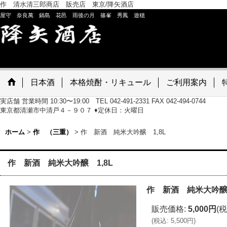
作 清水清三郎商店 販売店 東京/降矢酒店
屋守 奈良萬 鍋島 花邑 雨後の月 篠峯 秀鳳 遊穂
日本酒
本格焼酎・リキュール
ご利用案内
実店舗 営業時間 10:30〜19:00 TEL 042-491-2331 FAX 042-494-0744
東京都清瀬市中清戸４－９０７ ♦定休日：火曜日
ホーム
>
作 （三重）
>
作 新酒 純米大吟醸 1,8L
作 新酒 純米大吟醸 1,8L
作 新酒 純米大吟醸 
販売価格
:
5,000円
(税
(
税込
:
5,500円
)