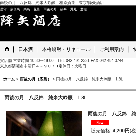
雨後の月 八反錦 純米大吟醸 相原酒造 東京/降矢酒店
屋守 奈良萬 鍋島 花邑 雨後の月 篠峯 秀鳳 遊穂
日本酒
本格焼酎・リキュール
ご利用案内
実店舗 営業時間 10:30〜19:00 TEL 042-491-2331 FAX 042-494-0744
東京都清瀬市中清戸４－９０７ ♦定休日：火曜日
ホーム
>
雨後の月（広島）
>
雨後の月 八反錦 純米大吟醸 1,8L
雨後の月 八反錦 純米大吟醸 1,8L
雨後の月 八反錦 純米
販売価格
:
4,200円
(税