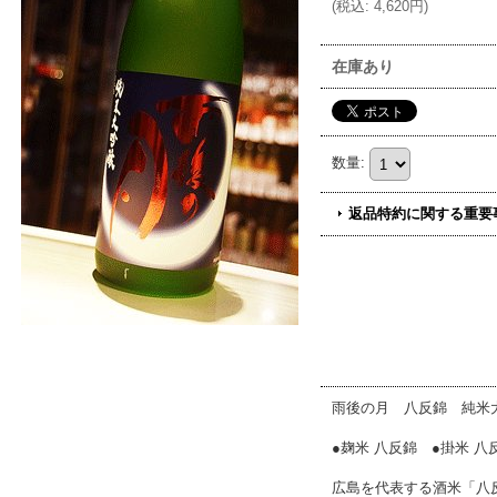
(
税込
:
4,620円
)
在庫あり
数量
:
返品特約に関する重要
雨後の月 八反錦 純米
●麹米 八反錦 ●掛米 八反
広島を代表する酒米「八