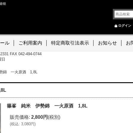
遊穂
ログイン
ール
ご利用案内
特定商取引法表示
お知らせ
お
-2331 FAX 042-494-0744
曜日
錦 一火原酒 1,8L
8L
篠峯 純米 伊勢錦 一火原酒 1,8L
販売価格
:
2,800円
(税別)
(
税込
:
3,080円
)