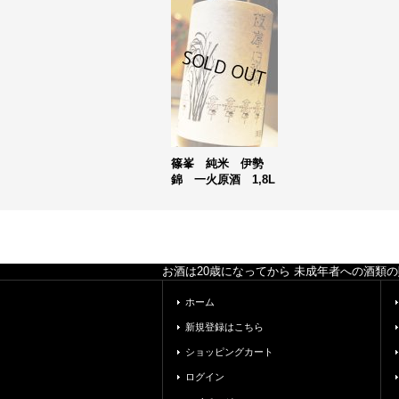
篠峯 純米 伊勢
錦 一火原酒 1,8L
お酒は20歳になってから 未成年者への酒類
ホーム
新規登録はこちら
ショッピングカート
ログイン