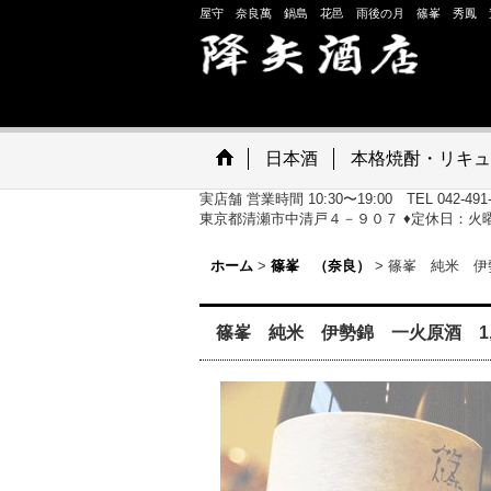
屋守 奈良萬 鍋島 花邑 雨後の月 篠峯 秀鳳 
日本酒
本格焼酎・リキュ
実店舗 営業時間 10:30〜19:00 TEL 042-491
東京都清瀬市中清戸４－９０７ ♦定休日：火
ホーム
>
篠峯 （奈良）
>
篠峯 純米 伊勢
篠峯 純米 伊勢錦 一火原酒 1,