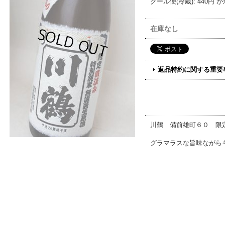
クール便(冷蔵)
:
440円
が
在庫なし
返品特約に関する重要
川鶴 備前雄町６０ 限
グラマラスな旨味ながら