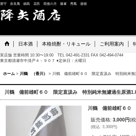
屋守 奈良萬 鍋島 花邑 雨後の月 篠峯 秀鳳 遊穂
日本酒
本格焼酎・リキュール
ご利用案内
実店舗 営業時間 10:30〜19:00 TEL 042-491-2331 FAX 042-494-0744
東京都清瀬市中清戸４－９０７ ♦定休日：火曜日
ホーム
>
川鶴 （香川）
>
川鶴 備前雄町６０ 限定直汲み 特別純米無濾
川鶴 備前雄町６０ 限定直汲み 特別純米無濾過生原酒1.
川鶴 備前雄町６０ 
販売価格
:
3,000円
(税
(
税込
:
3,300円
)