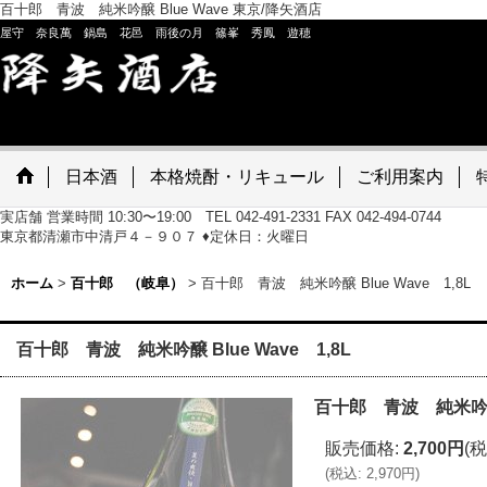
百十郎 青波 純米吟醸 Blue Wave 東京/降矢酒店
屋守 奈良萬 鍋島 花邑 雨後の月 篠峯 秀鳳 遊穂
日本酒
本格焼酎・リキュール
ご利用案内
実店舗 営業時間 10:30〜19:00 TEL 042-491-2331 FAX 042-494-0744
東京都清瀬市中清戸４－９０７ ♦定休日：火曜日
ホーム
>
百十郎 （岐阜）
>
百十郎 青波 純米吟醸 Blue Wave 1,8L
百十郎 青波 純米吟醸 Blue Wave 1,8L
百十郎 青波 純米吟醸 B
販売価格
:
2,700円
(税
(
税込
:
2,970円
)