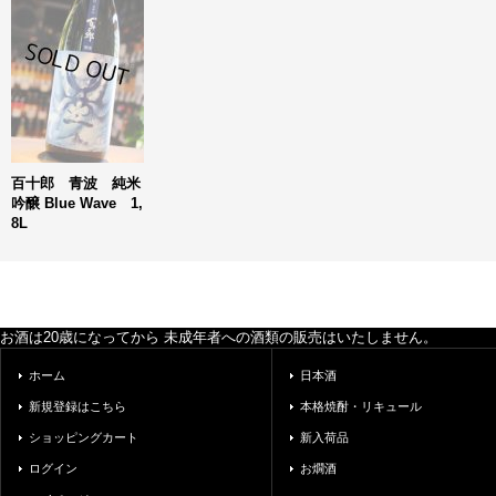
百十郎 青波 純米
吟醸 Blue Wave 1,
8L
お酒は20歳になってから 未成年者への酒類の販売はいたしません。
ホーム
日本酒
新規登録はこちら
本格焼酎・リキュール
ショッピングカート
新入荷品
ログイン
お燗酒