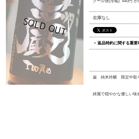
クール便(冷蔵)
:
440円
が
在庫なし
返品特約に関する重要
巌 純米吟醸 限定中取
綺麗で穏やかな優しい味