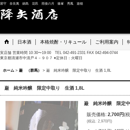
屋守 奈良萬 鍋島 花邑 雨後の月 篠峯 秀鳳 遊穂
日本酒
本格焼酎・リキュール
ご利用案内
実店舗 営業時間 10:30〜19:00 TEL 042-491-2331 FAX 042-494-0744
東京都清瀬市中清戸４－９０７ ♦定休日：火曜日
ホーム
>
巌 （群馬）
>
巌 純米吟醸 限定中取り 生酒 1,8L
巌 純米吟醸 限定中取り 生酒 1,8L
巌 純米吟醸 限定中取
販売価格
:
2,700円
(税
(
税込
:
2,970円
)