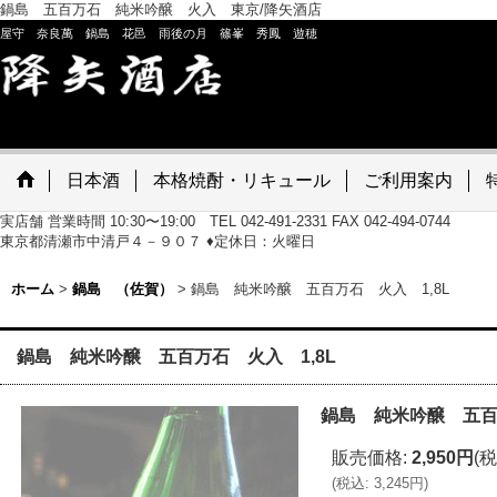
鍋島 五百万石 純米吟醸 火入 東京/降矢酒店
屋守 奈良萬 鍋島 花邑 雨後の月 篠峯 秀鳳 遊穂
日本酒
本格焼酎・リキュール
ご利用案内
実店舗 営業時間 10:30〜19:00 TEL 042-491-2331 FAX 042-494-0744
東京都清瀬市中清戸４－９０７ ♦定休日：火曜日
ホーム
>
鍋島 （佐賀）
>
鍋島 純米吟醸 五百万石 火入 1,8L
鍋島 純米吟醸 五百万石 火入 1,8L
鍋島 純米吟醸 五百万
販売価格
:
2,950円
(税
(
税込
:
3,245円
)