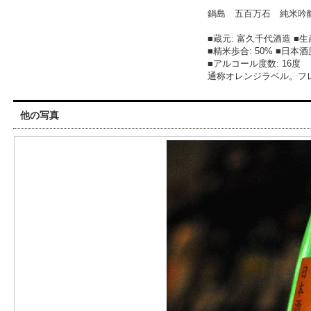
鍋島 五百万石 純米吟醸
■蔵元: 富久千代酒造 ■生
■精米歩合: 50% ■日本酒度:
■アルコール度数: 16度
通称オレンジラベル。フ
他の写真