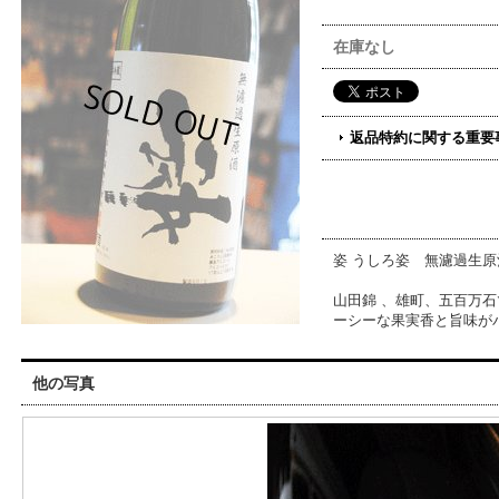
在庫なし
返品特約に関する重要
姿 うしろ姿 無濾過生原
山田錦 、雄町、五百万石
ーシーな果実香と旨味が
他の写真