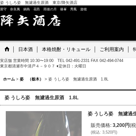
姿 うしろ姿 無濾過生原酒 東京/降矢酒店
屋守 奈良萬 鍋島 花邑 雨後の月 篠峯 秀鳳 遊穂
日本酒
本格焼酎・リキュール
ご利用案内
実店舗 営業時間 10:30〜19:00 TEL 042-491-2331 FAX 042-494-0744
東京都清瀬市中清戸４－９０７ ♦定休日：火曜日
ホーム
>
姿 （栃木）
>
姿 うしろ姿 無濾過生原酒 1.8L
姿 うしろ姿 無濾過生原酒 1.8L
姿 うしろ姿 無濾過生
販売価格
:
3,200円
(税
(
税込
:
3,520円
)