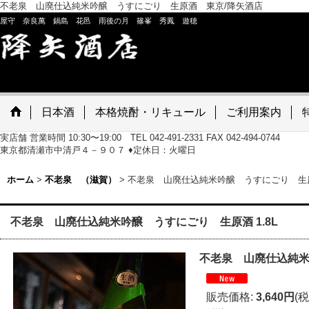
不老泉 山廃仕込純米吟醸 うすにごり 生原酒 東京/降矢酒店
屋守 奈良萬 鍋島 花邑 雨後の月 篠峯 秀鳳 遊穂
日本酒
本格焼酎・リキュール
ご利用案内
実店舗 営業時間 10:30〜19:00 TEL 042-491-2331 FAX 042-494-0744
東京都清瀬市中清戸４－９０７ ♦定休日：火曜日
ホーム
>
不老泉 （滋賀）
>
不老泉 山廃仕込純米吟醸 うすにごり 生原酒
不老泉 山廃仕込純米吟醸 うすにごり 生原酒 1.8L
不老泉 山廃仕込純米吟
販売価格
:
3,640円
(税