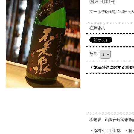
(
税込
:
4,004円
)
クール便(冷蔵)
:
440円
が
在庫あり
数量
:
返品特約に関する重要
不老泉 山廃仕込純米吟
・原料米：山田錦 ・精米歩