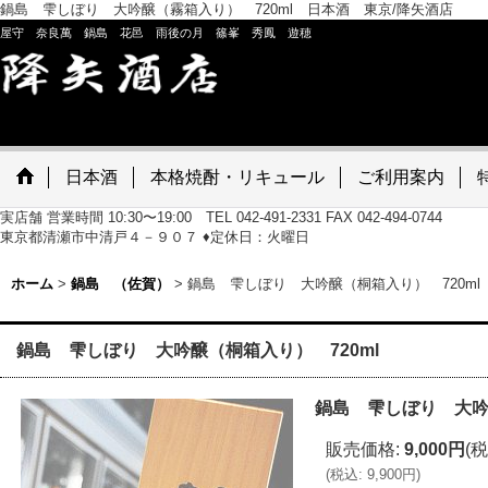
鍋島 雫しぼり 大吟醸（霧箱入り） 720ml 日本酒 東京/降矢酒店
屋守 奈良萬 鍋島 花邑 雨後の月 篠峯 秀鳳 遊穂
日本酒
本格焼酎・リキュール
ご利用案内
実店舗 営業時間 10:30〜19:00 TEL 042-491-2331 FAX 042-494-0744
東京都清瀬市中清戸４－９０７ ♦定休日：火曜日
ホーム
>
鍋島 （佐賀）
>
鍋島 雫しぼり 大吟醸（桐箱入り） 720ml
鍋島 雫しぼり 大吟醸（桐箱入り） 720ml
鍋島 雫しぼり 大吟
販売価格
:
9,000円
(税
(
税込
:
9,900円
)