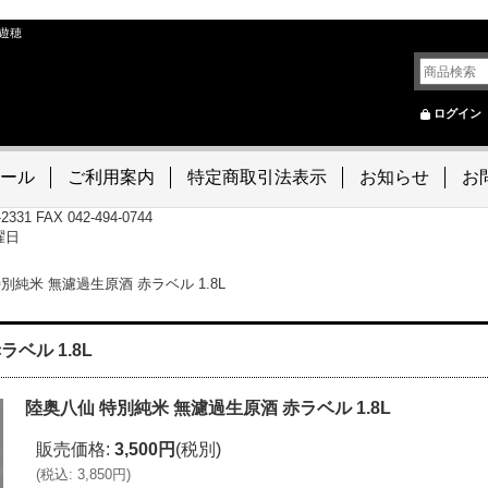
遊穂
ログイン
ール
ご利用案内
特定商取引法表示
お知らせ
お
-2331 FAX 042-494-0744
曜日
別純米 無濾過生原酒 赤ラベル 1.8L
ベル 1.8L
陸奥八仙 特別純米 無濾過生原酒 赤ラベル 1.8L
販売価格
:
3,500円
(税別)
(
税込
:
3,850円
)