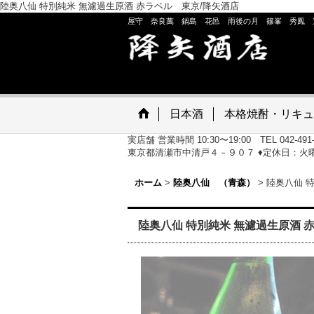
陸奥八仙 特別純米 無濾過生原酒 赤ラベル 東京/降矢酒店
屋守 奈良萬 鍋島 花邑 雨後の月 篠峯 秀鳳 
日本酒
本格焼酎・リキュ
実店舗 営業時間 10:30〜19:00 TEL 042-491
東京都清瀬市中清戸４－９０７ ♦定休日：火
ホーム
>
陸奥八仙 （青森）
>
陸奥八仙 特
陸奥八仙 特別純米 無濾過生原酒 赤ラ