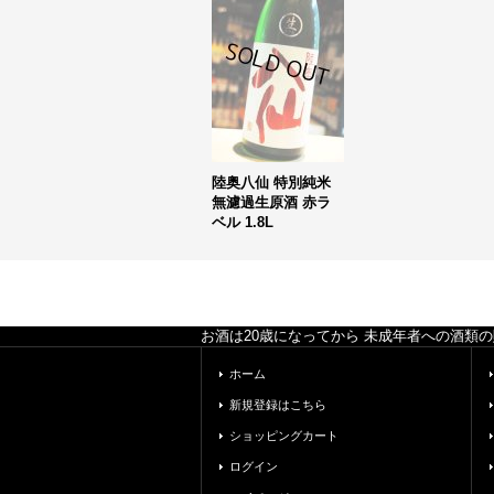
陸奥八仙 特別純米
無濾過生原酒 赤ラ
ベル 1.8L
お酒は20歳になってから 未成年者への酒類
ホーム
新規登録はこちら
ショッピングカート
ログイン