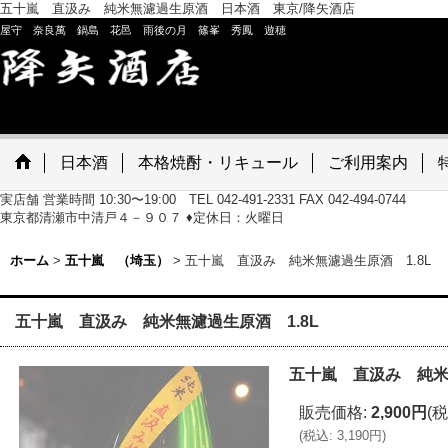
五十嵐 直汲み 純米無濾過生原酒 日本酒 東京/降矢酒店
屋守 奈良萬 鍋島 花邑 雨後の月 篠峯 秀鳳 遊穂
日本酒
本格焼酎・リキュール
ご利用案内
実店舗 営業時間 10:30〜19:00 TEL 042-491-2331 FAX 042-494-0744
東京都清瀬市中清戸４－９０７ ♦定休日：火曜日
ホーム
>
五十嵐 （埼玉）
>
五十嵐 直汲み 純米無濾過生原酒 1.8L
五十嵐 直汲み 純米無濾過生原酒 1.8L
五十嵐 直汲み 純米
販売価格
:
2,900円
(税
(
税込
:
3,190円
)