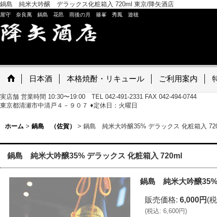
鍋島 純米大吟醸 デラックス化粧箱入 720ml 東京/降矢酒店
屋守 奈良萬 鍋島 花邑 雨後の月 篠峯 秀鳳 遊穂
日本酒
本格焼酎・リキュール
ご利用案内
実店舗 営業時間 10:30〜19:00 TEL 042-491-2331 FAX 042-494-0744
東京都清瀬市中清戸４－９０７ ♦定休日：火曜日
ホーム
>
鍋島 （佐賀）
>
鍋島 純米大吟醸35% デラックス 化粧箱入 720
鍋島 純米大吟醸35% デラックス 化粧箱入 720ml
鍋島 純米大吟醸35% 
販売価格
:
6,000円
(税
(
税込
:
6,600円
)