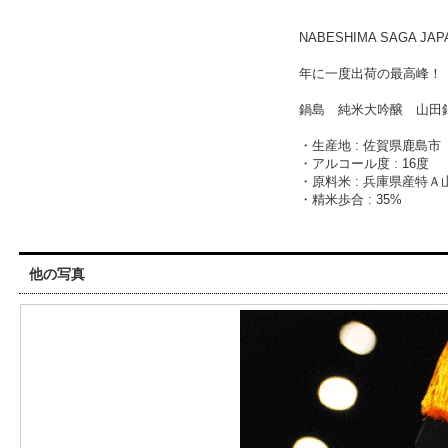
NABESHIMA SAGA JA
年に一度出荷の最高峰！
鍋島 純米大吟醸 山田錦
・生産地 : 佐賀県鹿島市
・アルコール度 : 16度
・原料米 : 兵庫県産特Ａ
・精米歩合 : 35%
他の写真