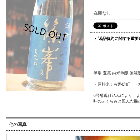
在庫なし
返品特約に関する重要
篠峯 夏凛 純米吟醸 無濾
・原料米：赤磐雄町 ・精
6号酵母仕込みにより、
味のふくらみと澄んだ酸
他の写真