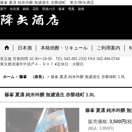
篠峯 夏凛 純米吟醸 無濾過生 赤磐雄町 東京/降矢酒店
屋守 奈良萬 鍋島 花邑 雨後の月 篠峯 秀鳳 遊穂
日本酒
本格焼酎・リキュール
ご利用案内
実店舗 営業時間 10:30〜19:00 TEL 042-491-2331 FAX 042-494-0744
東京都清瀬市中清戸４－９０７ ♦定休日：火曜日
ホーム
>
篠峯 （奈良）
>
篠峯 夏凛 純米吟醸 無濾過生 赤磐雄町 1.8L
篠峯 夏凛 純米吟醸 無濾過生 赤磐雄町 1.8L
篠峯 夏凛 純米吟醸 無
販売価格
:
3,500円
(税
(
税込
:
3,850円
)