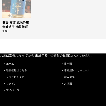
篠峯 夏凛 純米吟醸
無濾過生 赤磐雄町
1.8L
お酒は20歳になってから 未成年者への酒類の販売はいたしません。
ホーム
日本酒
新規登録はこちら
本格焼酎・リキュール
ショッピングカート
新入荷品
ログイン
お燗酒
マイページ