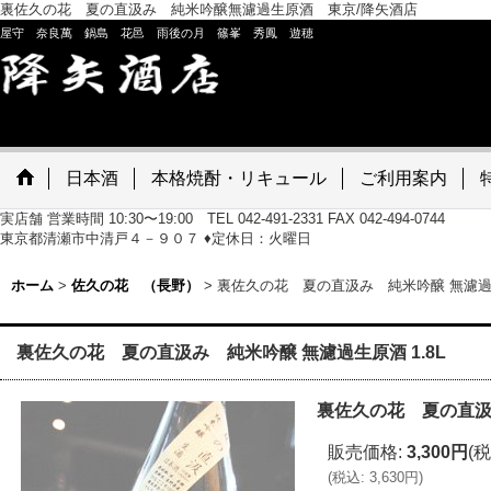
裏佐久の花 夏の直汲み 純米吟醸無濾過生原酒 東京/降矢酒店
屋守 奈良萬 鍋島 花邑 雨後の月 篠峯 秀鳳 遊穂
日本酒
本格焼酎・リキュール
ご利用案内
実店舗 営業時間 10:30〜19:00 TEL 042-491-2331 FAX 042-494-0744
東京都清瀬市中清戸４－９０７ ♦定休日：火曜日
ホーム
>
佐久の花 （長野）
>
裏佐久の花 夏の直汲み 純米吟醸 無濾過生
裏佐久の花 夏の直汲み 純米吟醸 無濾過生原酒 1.8L
裏佐久の花 夏の直汲み
販売価格
:
3,300円
(税
(
税込
:
3,630円
)