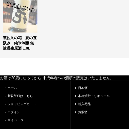
裏佐久の花 夏の直
汲み 純米吟醸 無
濾過生原酒 1.8L
お酒は20歳になってから 未成年者への酒類の販売はいたしません。
ホーム
日本酒
新規登録はこちら
本格焼酎・リキュール
ショッピングカート
新入荷品
ログイン
お燗酒
マイページ