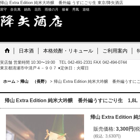
帰山 Extra Edition 純米大吟醸 番外編 うすにごり生 東京/降矢酒店
屋守 奈良萬 鍋島 花邑 雨後の月 篠峯 秀鳳 遊穂
日本酒
本格焼酎・リキュール
ご利用案内
実店舗 営業時間 10:30〜19:00 TEL 042-491-2331 FAX 042-494-0744
東京都清瀬市中清戸４－９０７ ♦定休日：火曜日
ホーム
>
帰山 （長野）
>
帰山 Extra Edition 純米大吟醸 番外編うすに
帰山 Extra Edition 純米大吟醸 番外編うすにごり生 1,8L
帰山 Extra Edit
販売価格
:
3,300円
(税
(
税込
:
3,630円
)