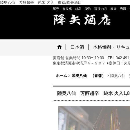
陸奥八仙 芳醇超辛 純米 火入 東京/降矢酒店
屋守 奈良萬 鍋島 花邑 雨後の月 篠峯 秀鳳 
日本酒
本格焼酎・リキュ
実店舗 営業時間 10:30〜19:00 TEL 042-491
東京都清瀬市中清戸４－９０７ ♦定休日：火
ホーム
>
陸奥八仙 （青森）
>
陸奥八仙 芳
陸奥八仙 芳醇超辛 純米 火入1,8