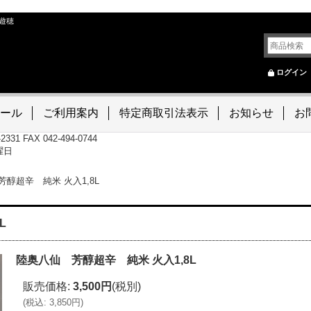
遊穂
ログイン
ール
ご利用案内
特定商取引法表示
お知らせ
お
-2331 FAX 042-494-0744
曜日
醇超辛 純米 火入1,8L
L
陸奥八仙 芳醇超辛 純米 火入1,8L
販売価格
:
3,500円
(税別)
(
税込
:
3,850円
)