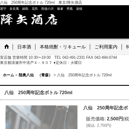
八仙 250周年記念ボトル 720ml 東京/降矢酒店
屋守 奈良萬 鍋島 花邑 雨後の月 篠峯 秀鳳 遊穂
日本酒
本格焼酎・リキュール
ご利用案内
実店舗 営業時間 10:30〜19:00 TEL 042-491-2331 FAX 042-494-0744
東京都清瀬市中清戸４－９０７ ♦定休日：火曜日
ホーム
>
陸奥八仙 （青森）
>
八仙 250周年記念ボトル 720ml
八仙 250周年記念ボトル 720ml
八仙 250周年記念ボト
販売価格
:
2,500円
(税
(
税込
:
2,750円
)