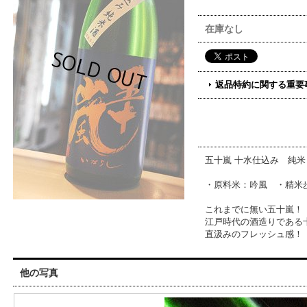
在庫なし
返品特約に関する重要
五十嵐 十水仕込み 純
・原料米：吟風 ・精米歩
これまでに無い五十嵐！
江戸時代の酒造りである
直汲みのフレッシュ感！
他の写真