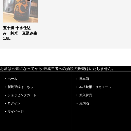
五十嵐 十水仕込
み 純米 直汲み生
1,8L
お酒は20歳になってから 未成年者への酒類の販売はいたしません。
ホーム
日本酒
新規登録はこちら
本格焼酎・リキュール
ショッピングカート
新入荷品
ログイン
お燗酒
マイページ