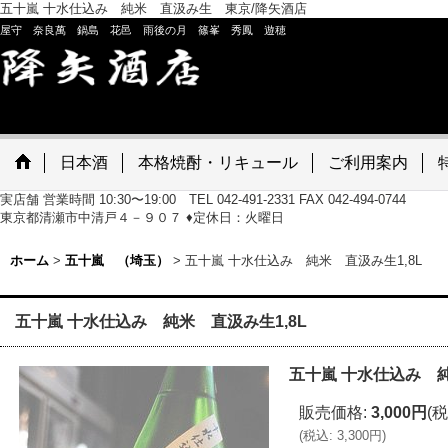
五十嵐 十水仕込み 純米 直汲み生 東京/降矢酒店
屋守 奈良萬 鍋島 花邑 雨後の月 篠峯 秀鳳 遊穂
日本酒
本格焼酎・リキュール
ご利用案内
実店舗 営業時間 10:30〜19:00 TEL 042-491-2331 FAX 042-494-0744
東京都清瀬市中清戸４－９０７ ♦定休日：火曜日
ホーム
>
五十嵐 （埼玉）
>
五十嵐 十水仕込み 純米 直汲み生1,8L
五十嵐 十水仕込み 純米 直汲み生1,8L
五十嵐 十水仕込み 純
販売価格
:
3,000円
(税
(
税込
:
3,300円
)