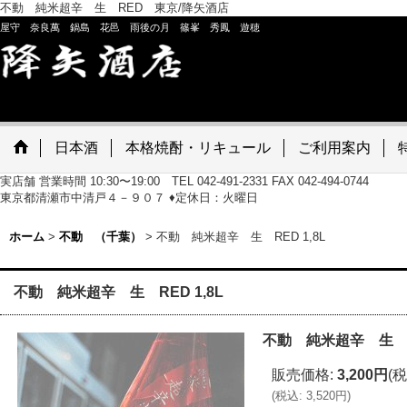
不動 純米超辛 生 RED 東京/降矢酒店
屋守 奈良萬 鍋島 花邑 雨後の月 篠峯 秀鳳 遊穂
日本酒
本格焼酎・リキュール
ご利用案内
実店舗 営業時間 10:30〜19:00 TEL 042-491-2331 FAX 042-494-0744
東京都清瀬市中清戸４－９０７ ♦定休日：火曜日
ホーム
>
不動 （千葉）
>
不動 純米超辛 生 RED 1,8L
不動 純米超辛 生 RED 1,8L
不動 純米超辛 生 RE
販売価格
:
3,200円
(税
(
税込
:
3,520円
)