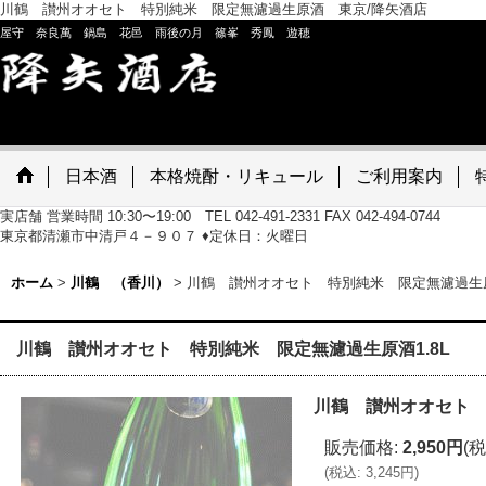
川鶴 讃州オオセト 特別純米 限定無濾過生原酒 東京/降矢酒店
屋守 奈良萬 鍋島 花邑 雨後の月 篠峯 秀鳳 遊穂
日本酒
本格焼酎・リキュール
ご利用案内
実店舗 営業時間 10:30〜19:00 TEL 042-491-2331 FAX 042-494-0744
東京都清瀬市中清戸４－９０７ ♦定休日：火曜日
ホーム
>
川鶴 （香川）
>
川鶴 讃州オオセト 特別純米 限定無濾過生原酒
川鶴 讃州オオセト 特別純米 限定無濾過生原酒1.8L
川鶴 讃州オオセト 
販売価格
:
2,950円
(税
(
税込
:
3,245円
)