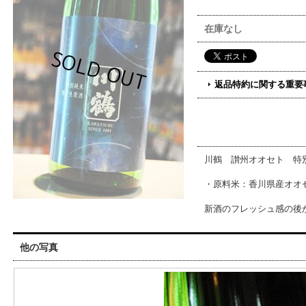
在庫なし
返品特約に関する重要
川鶴 讃州オオセト 特
・原料米：香川県産オオセ
新酒のフレッシュ感の後
他の写真